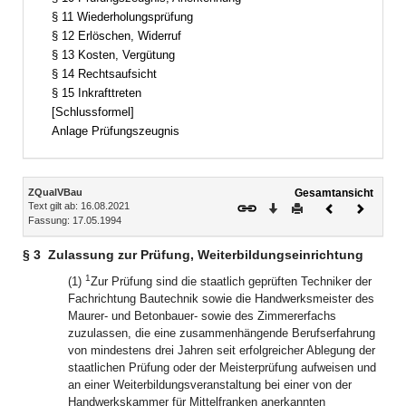
§ 11 Wiederholungsprüfung
§ 12 Erlöschen, Widerruf
§ 13 Kosten, Vergütung
§ 14 Rechtsaufsicht
§ 15 Inkrafttreten
[Schlussformel]
Anlage Prüfungszeugnis
Inhalt
ZQualVBau
Gesamtansicht
Text gilt ab: 16.08.2021
Download
Drucken
Vorheriges
Nächste
Fassung: 17.05.1994
Dokument
Dokume
§ 3
Zulassung zur Prüfung, Weiterbildungseinrichtung
1
(1)
Zur Prüfung sind die staatlich geprüften Techniker der
Fachrichtung Bautechnik sowie die Handwerksmeister des
Maurer- und Betonbauer- sowie des Zimmererfachs
zuzulassen, die eine zusammenhängende Berufserfahrung
von mindestens drei Jahren seit erfolgreicher Ablegung der
staatlichen Prüfung oder der Meisterprüfung aufweisen und
an einer Weiterbildungsveranstaltung bei einer von der
Handwerkskammer für Mittelfranken anerkannten