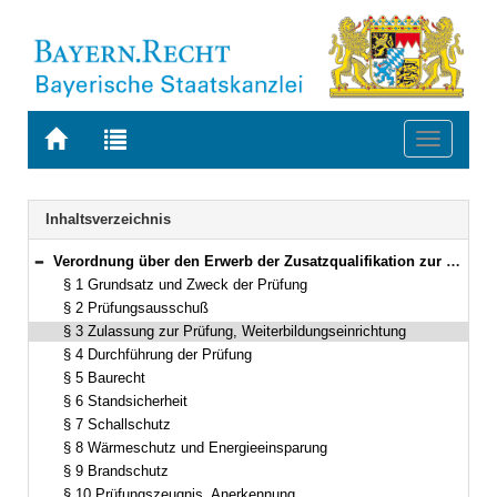
Zur
Zur
Toggle
Startseite
Trefferliste
navigati
von
der
BAYERN.RECHT
letzten
Navigation
Inhaltsverzeichnis
Suche
Verordnung über den Erwerb der Zusatzqualifikation zur Erstellung der bautechnischen Nachweise im Sinn des Art. 62 der Bayerischen Bauordnung (ZusatzqualifikationsverordnungBau – ZQualVBau) Vom 17. Mai 1994 (GVBl. S. 401) BayRS 2132-1-22-B (§§ 1–15)
Bereich reduzieren
§ 1 Grundsatz und Zweck der Prüfung
§ 2 Prüfungsausschuß
§ 3 Zulassung zur Prüfung, Weiterbildungseinrichtung
§ 4 Durchführung der Prüfung
§ 5 Baurecht
§ 6 Standsicherheit
§ 7 Schallschutz
§ 8 Wärmeschutz und Energieeinsparung
§ 9 Brandschutz
§ 10 Prüfungszeugnis, Anerkennung