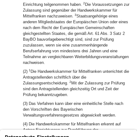
2
Einrichtung teilgenommen haben.
Die Voraussetzungen zur
Zulassung sind gegenüber der Handwerkskammer für
3
Mittelfranken nachzuweisen.
Staatsangehörige eines
anderen Mitgliedstaates der Europäischen Union oder eines
nach dem Recht der Europäischen Gemeinschaften
gleichgestellten Staates, die gemäß Art. 61 Abs. 3 Satz 2
BayBO bauvorlageberechtigt sind, sind zur Prüfung
zuzulassen, wenn sie eine zusammenhängende
Berufserfahrung von mindestens drei Jahren und eine
Teilnahme an vergleichbaren Weiterbildungsveranstaltungen
nachweisen.
1
(2)
Die Handwerkskammer für Mittelfranken unterrichtet die
Antragstellenden schriftlich über die
2
Zulassungsentscheidung.
Mit der Zulassung zur Prüfung
sind den Antragstellenden gleichzeitig Ort und Zeit der
Prüfung bekanntzugeben.
(3) Das Verfahren kann über eine einheitliche Stelle nach
den Vorschriften des Bayerischen
Verwaltungsverfahrensgesetzes abgewickelt werden.
(4) Die Handwerkskammer für Mittelfranken erkennt auf
Antrag Einrichtungen zur Durchführung der
Weiterbildungsveranstaltungen im Sinn des Abs. 1 an, wenn