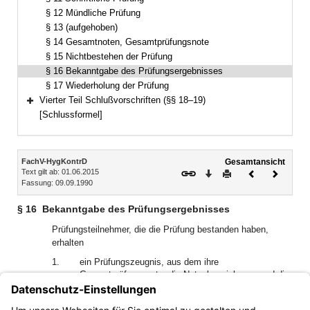
§ 12 Mündliche Prüfung
§ 13 (aufgehoben)
§ 14 Gesamtnoten, Gesamtprüfungsnote
§ 15 Nichtbestehen der Prüfung
§ 16 Bekanntgabe des Prüfungsergebnisses
§ 17 Wiederholung der Prüfung
Vierter Teil Schlußvorschriften (§§ 18–19)
Bereich erweitern
[Schlussformel]
Inhalt
FachV-HygKontrD
Gesamtansicht
Text gilt ab: 01.06.2015
Download
Drucken
Vorheriges
Nächste
Fassung: 09.09.1990
Dokument
Dokume
§ 16
Bekanntgabe des Prüfungsergebnisses
Prüfungsteilnehmer, die die Prüfung bestanden haben,
erhalten
1.
ein Prüfungszeugnis, aus dem ihre
Gesamtprüfungsnote, die Notenbezeichnung und die
erreichte Platzziffer zu ersehen sind,
2.
eine Bescheinigung mit den Einzelnoten der