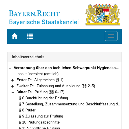
Zur
Zur
Toggle
Startseite
Trefferliste
navigati
von
der
BAYERN.RECHT
letzten
Navigation
Inhaltsverzeichnis
Suche
Verordnung über den fachlichen Schwerpunkt Hygienekontrolldienst in der Fachlaufbahn Gesundheit (FachV-HygKontrD) Vom 9. September 1990 (GVBl. S. 463) BayRS 2038-3-2-15-I (§§ 1–19)
Bereich reduzieren
Inhaltsübersicht (amtlich)
Erster Teil Allgemeines (§ 1)
Bereich erweitern
Zweiter Teil Zulassung und Ausbildung (§§ 2–5)
Bereich erweitern
Dritter Teil Prüfung (§§ 6–17)
Bereich reduzieren
§ 6 Durchführung der Prüfung
§ 7 Bestellung, Zusammensetzung und Beschlußfassung des Prüfungsausschusses
§ 8 Prüfer
§ 9 Zulassung zur Prüfung
§ 10 Prüfungsabschnitte
§ 11 Schriftliche Prüfung