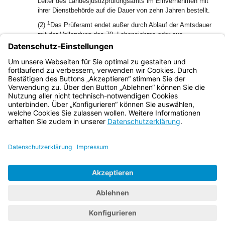
Leiter des Landesjustizprüfungsamts im Einvernehmen mit
ihrer Dienstbehörde auf die Dauer von zehn Jahren bestellt.
1
(2)
Das Prüferamt endet außer durch Ablauf der Amtsdauer
mit der Vollendung des 70. Lebensjahres oder aus
2
wichtigem Grund.
Für die Beendigung der Mitgliedschaft im
Prüfungsausschuss sowie der Eigenschaft als örtliche
Prüfungsleiterin oder Prüfungsleiter sowie als Stellvertreter
findet § 6 Abs. 4 Satz 1 APO entsprechende Anwendung.
Bayern.de
BayernPortal
Datenschutz
Impressum
Barrierefreiheit
Hilfe
Kontakt
Kontrastwechsel
Schriftgröße