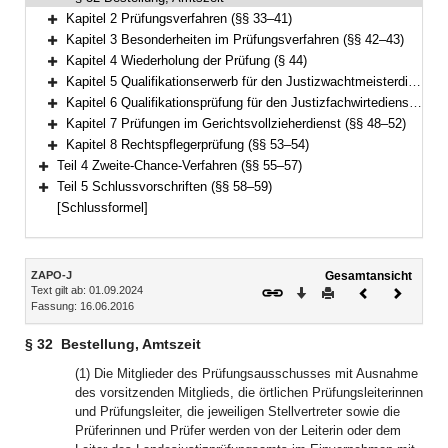
Kapitel 2 Prüfungsverfahren (§§ 33–41)
Bereich erweitern
Kapitel 3 Besonderheiten im Prüfungsverfahren (§§ 42–43)
Bereich erweitern
Kapitel 4 Wiederholung der Prüfung (§ 44)
Bereich erweitern
Kapitel 5 Qualifikationserwerb für den Justizwachtmeisterdienst (§ 45)
Bereich erweitern
Kapitel 6 Qualifikationsprüfung für den Justizfachwirtedienst (§§ 46–47)
Bereich erweitern
Kapitel 7 Prüfungen im Gerichtsvollzieherdienst (§§ 48–52)
Bereich erweitern
Kapitel 8 Rechtspflegerprüfung (§§ 53–54)
Bereich erweitern
Teil 4 Zweite-Chance-Verfahren (§§ 55–57)
Bereich erweitern
Teil 5 Schlussvorschriften (§§ 58–59)
Bereich erweitern
[Schlussformel]
Inhalt
ZAPO-J
Gesamtansicht
Text gilt ab: 01.09.2024
Download
Drucken
Vorheriges
Nächste
Fassung: 16.06.2016
Dokument
Dokume
§ 32
Bestellung, Amtszeit
(1) Die Mitglieder des Prüfungsausschusses mit Ausnahme
des vorsitzenden Mitglieds, die örtlichen Prüfungsleiterinnen
und Prüfungsleiter, die jeweiligen Stellvertreter sowie die
Prüferinnen und Prüfer werden von der Leiterin oder dem