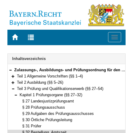
Zur
Zur
Toggle
Startseite
Trefferliste
navigati
von
der
BAYERN.RECHT
letzten
Navigation
Inhaltsverzeichnis
Suche
Zulassungs-, Ausbildungs- und Prüfungsordnung für den Justizwachtmeister-, Justizfachwirte-, Gerichtsvollzieher- und Rechtspflegerdienst (Ausbildungsordnung Justiz – ZAPO-J) Vom 16. Juni 2016 (GVBl. S. 123) BayRS 2038-3-3-17-J (§§ 1–59)
Bereich reduzieren
Teil 1 Allgemeine Vorschriften (§§ 1–4)
Bereich erweitern
Teil 2 Ausbildung (§§ 5–26)
Bereich erweitern
Teil 3 Prüfung und Qualifikationserwerb (§§ 27–54)
Bereich reduzieren
Kapitel 1 Prüfungsorgane (§§ 27–32)
Bereich reduzieren
§ 27 Landesjustizprüfungsamt
§ 28 Prüfungsausschuss
§ 29 Aufgaben des Prüfungsausschusses
§ 30 Örtliche Prüfungsleitung
§ 31 Prüfer
§ 32 Bestellung, Amtszeit