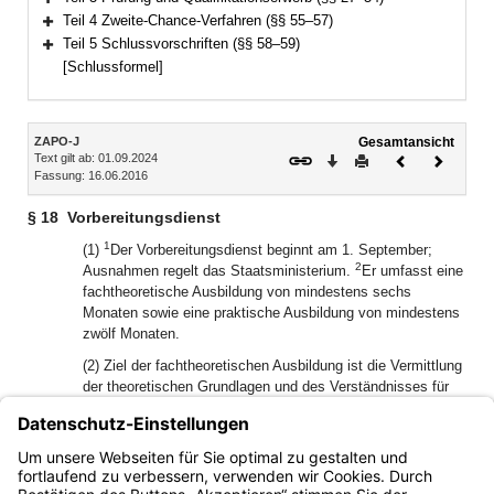
Bereich erweitern
Teil 4 Zweite-Chance-Verfahren (§§ 55–57)
Bereich erweitern
Teil 5 Schlussvorschriften (§§ 58–59)
Bereich erweitern
[Schlussformel]
Inhalt
ZAPO-J
Gesamtansicht
Text gilt ab: 01.09.2024
Download
Drucken
Vorheriges
Nächste
Fassung: 16.06.2016
Dokument
Dokume
§ 18
Vorbereitungsdienst
1
(1)
Der Vorbereitungsdienst beginnt am 1. September;
2
Ausnahmen regelt das Staatsministerium.
Er umfasst eine
fachtheoretische Ausbildung von mindestens sechs
Monaten sowie eine praktische Ausbildung von mindestens
zwölf Monaten.
(2) Ziel der fachtheoretischen Ausbildung ist die Vermittlung
der theoretischen Grundlagen und des Verständnisses für
Methodik und Zusammenhänge.
(3) Die praktische Ausbildung dient dazu, die Anwärterinnen
und Anwärter mit der selbstständigen Erledigung ihrer
wesentlichen Aufgabenbereiche vertraut zu machen.