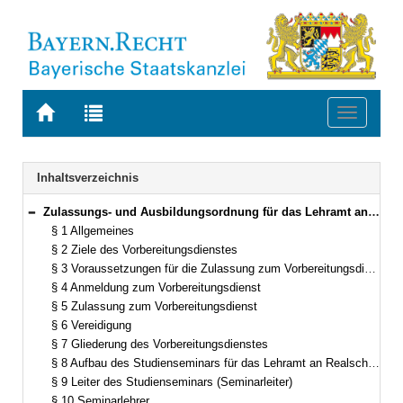
Zur
Zur
Toggle
Startseite
Trefferliste
navigati
von
der
BAYERN.RECHT
letzten
Navigation
Inhaltsverzeichnis
Suche
Zulassungs- und Ausbildungsordnung für das Lehramt an Realschulen (ZALR) Vom 31. August 1995 (GVBl. S. 682) BayRS 2038-3-4-5-1-K (§§ 1–24)
Bereich reduzieren
§ 1 Allgemeines
§ 2 Ziele des Vorbereitungsdienstes
§ 3 Voraussetzungen für die Zulassung zum Vorbereitungsdienst
§ 4 Anmeldung zum Vorbereitungsdienst
§ 5 Zulassung zum Vorbereitungsdienst
§ 6 Vereidigung
§ 7 Gliederung des Vorbereitungsdienstes
§ 8 Aufbau des Studienseminars für das Lehramt an Realschulen
§ 9 Leiter des Studienseminars (Seminarleiter)
§ 10 Seminarlehrer