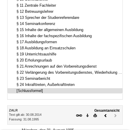
§ 11 Zentrale Fachleiter
§ 12 Betreuungslehrer
§ 13 Sprecher der Studienreferendare
§ 14 Seminarkonferenz
§ 15 Inhalte der allgemeinen Ausbildung
§ 16 Inhalte der fachspezifischen Ausbildung
§ 17 Ausbildungsformen
§ 18 Ausbildung an Einsatzschulen
§ 19 Unterrichtsaushilfe
§ 20 Erholungsurlaub
§ 21 Anrechnungen auf den Vorbereitungsdienst
§ 22 Verlängerung des Vorbereitungsdienstes, Wiederholung einzelner Ausbildungsabschnitte
§ 23 Seminarbericht
§ 24 Inkrafttreten, Außerkrafttreten
[Schlussformel]
Inhalt
ZALR
Gesamtansicht
Text gilt ab: 30.08.2014
Download
Drucken
Vorheriges
Nächste
Fassung: 31.08.1995
Dokument
Dokume
(inaktiv)