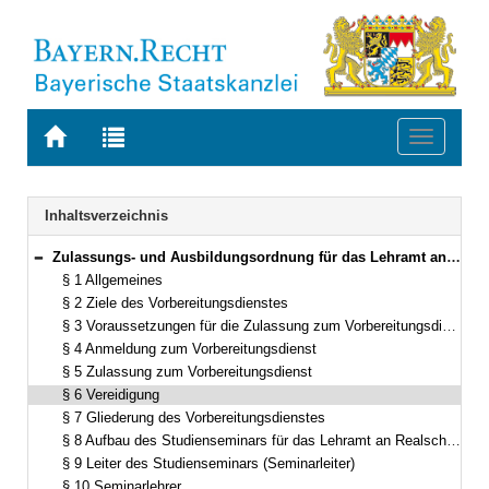
Zur
Zur
Toggle
Startseite
Trefferliste
navigati
von
der
BAYERN.RECHT
letzten
Navigation
Inhaltsverzeichnis
Suche
Zulassungs- und Ausbildungsordnung für das Lehramt an Realschulen (ZALR) Vom 31. August 1995 (GVBl. S. 682) BayRS 2038-3-4-5-1-K (§§ 1–24)
Bereich reduzieren
§ 1 Allgemeines
§ 2 Ziele des Vorbereitungsdienstes
§ 3 Voraussetzungen für die Zulassung zum Vorbereitungsdienst
§ 4 Anmeldung zum Vorbereitungsdienst
§ 5 Zulassung zum Vorbereitungsdienst
§ 6 Vereidigung
§ 7 Gliederung des Vorbereitungsdienstes
§ 8 Aufbau des Studienseminars für das Lehramt an Realschulen
§ 9 Leiter des Studienseminars (Seminarleiter)
§ 10 Seminarlehrer