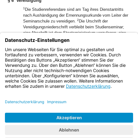
§ 6
Vereidigung
1
Die Studienreferendare sind am Tag ihres Dienstantritts
nach Aushändigung der Ernennungsurkunde vom Leiter der
2
Seminarschule zu vereidigen.
Die Urschrift der
Vereidigungsniederschrift verbleibt beim Studienseminar;
eine Abschrift ist dem Staatsministerium vorzulegen, eine
weitere Abschrift wird dem Studienreferendar ausgehändigt.
3
Vor der Vereidigung sind die Studienreferendare darüber
aufzuklären, welche Verpflichtungen ihnen der Eid im
Hinblick auf ihre Stellung als Beamte und Lehrer auferlegt.
Bayern.de
BayernPortal
Datenschutz
Impressum
Barrierefreiheit
Hilfe
Kontakt