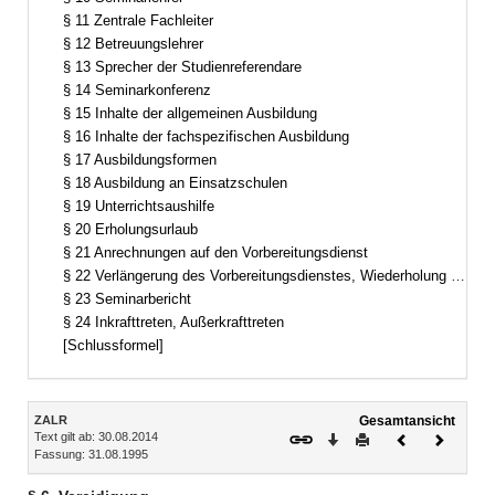
§ 11 Zentrale Fachleiter
§ 12 Betreuungslehrer
§ 13 Sprecher der Studienreferendare
§ 14 Seminarkonferenz
§ 15 Inhalte der allgemeinen Ausbildung
§ 16 Inhalte der fachspezifischen Ausbildung
§ 17 Ausbildungsformen
§ 18 Ausbildung an Einsatzschulen
§ 19 Unterrichtsaushilfe
§ 20 Erholungsurlaub
§ 21 Anrechnungen auf den Vorbereitungsdienst
§ 22 Verlängerung des Vorbereitungsdienstes, Wiederholung einzelner Ausbildungsabschnitte
§ 23 Seminarbericht
§ 24 Inkrafttreten, Außerkrafttreten
[Schlussformel]
Inhalt
ZALR
Gesamtansicht
Text gilt ab: 30.08.2014
Download
Drucken
Vorheriges
Nächste
Fassung: 31.08.1995
Dokument
Dokume