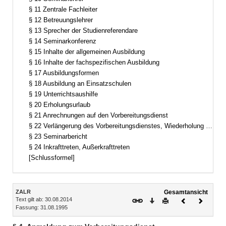
§ 11 Zentrale Fachleiter
§ 12 Betreuungslehrer
§ 13 Sprecher der Studienreferendare
§ 14 Seminarkonferenz
§ 15 Inhalte der allgemeinen Ausbildung
§ 16 Inhalte der fachspezifischen Ausbildung
§ 17 Ausbildungsformen
§ 18 Ausbildung an Einsatzschulen
§ 19 Unterrichtsaushilfe
§ 20 Erholungsurlaub
§ 21 Anrechnungen auf den Vorbereitungsdienst
§ 22 Verlängerung des Vorbereitungsdienstes, Wiederholung einzelner Ausbildungsabschnitte
§ 23 Seminarbericht
§ 24 Inkrafttreten, Außerkrafttreten
[Schlussformel]
Inhalt
ZALR
Gesamtansicht
Text gilt ab: 30.08.2014
Download
Drucken
Vorheriges
Nächste
Fassung: 31.08.1995
Dokument
Dokume