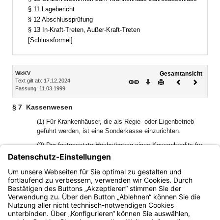
§ 11 Lagebericht
§ 12 Abschlussprüfung
§ 13 In-Kraft-Treten, Außer-Kraft-Treten
[Schlussformel]
Inhalt
WkKV
Gesamtansicht
Text gilt ab: 17.12.2024
Download
Drucken
Vorheriges
Nächste
Fassung: 11.03.1999
Dokument
Dokume
§ 7
Kassenwesen
(1) Für Krankenhäuser, die als Regie- oder Eigenbetrieb
geführt werden, ist eine Sonderkasse einzurichten.
(2) Der festgesetzte Höchstbetrag eines Kassenkredits für
die Kassenführung eines Krankenhauses soll ein Sechstel
der im Krankenhaus-Erfolgsplan vorgesehenen Erträge bei
den Posten 1 bis 8, 22 bis 24 und 28 der Gewinn- und
Verlustrechnung (Anlage 2 zur KHBV) nicht übersteigen.
Bayern.de