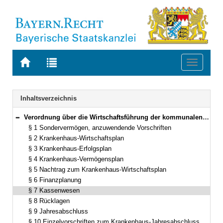
Zur
Zur
Toggle
Startseite
Trefferliste
navigati
von
der
BAYERN.RECHT
letzten
Navigation
Inhaltsverzeichnis
Suche
Verordnung über die Wirtschaftsführung der kommunalen Krankenhäuser (WkKV) Vom 11. März 1999 (GVBl. S. 132) BayRS 2023-8-I (§§ 1–13)
Bereich reduzieren
§ 1 Sondervermögen, anzuwendende Vorschriften
§ 2 Krankenhaus-Wirtschaftsplan
§ 3 Krankenhaus-Erfolgsplan
§ 4 Krankenhaus-Vermögensplan
§ 5 Nachtrag zum Krankenhaus-Wirtschaftsplan
§ 6 Finanzplanung
§ 7 Kassenwesen
§ 8 Rücklagen
§ 9 Jahresabschluss
§ 10 Einzelvorschriften zum Krankenhaus-Jahresabschluss