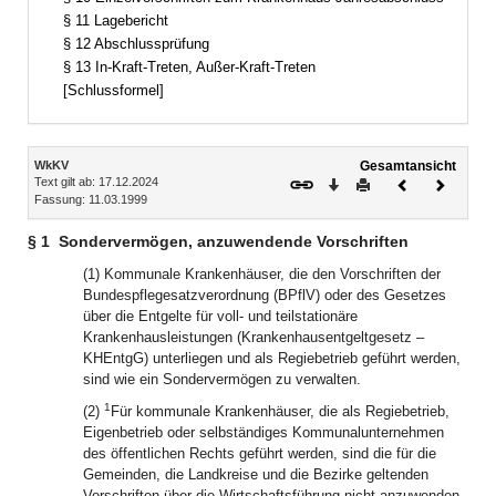
§ 11 Lagebericht
§ 12 Abschlussprüfung
§ 13 In-Kraft-Treten, Außer-Kraft-Treten
[Schlussformel]
Inhalt
WkKV
Gesamtansicht
Text gilt ab: 17.12.2024
Download
Drucken
Vorheriges
Nächste
Fassung: 11.03.1999
Dokument
Dokume
§ 1
Sondervermögen, anzuwendende Vorschriften
(1) Kommunale Krankenhäuser, die den Vorschriften der
Bundespflegesatzverordnung (BPflV) oder des Gesetzes
über die Entgelte für voll- und teilstationäre
Krankenhausleistungen (Krankenhausentgeltgesetz –
KHEntgG) unterliegen und als Regiebetrieb geführt werden,
sind wie ein Sondervermögen zu verwalten.
1
(2)
Für kommunale Krankenhäuser, die als Regiebetrieb,
Eigenbetrieb oder selbständiges Kommunalunternehmen
des öffentlichen Rechts geführt werden, sind die für die
Gemeinden, die Landkreise und die Bezirke geltenden
Vorschriften über die Wirtschaftsführung nicht anzuwenden,