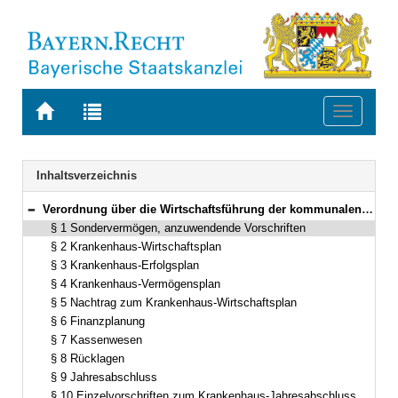
Zur
Zur
Toggle
Startseite
Trefferliste
navigati
von
der
BAYERN.RECHT
letzten
Navigation
Inhaltsverzeichnis
Suche
Verordnung über die Wirtschaftsführung der kommunalen Krankenhäuser (WkKV) Vom 11. März 1999 (GVBl. S. 132) BayRS 2023-8-I (§§ 1–13)
Bereich reduzieren
§ 1 Sondervermögen, anzuwendende Vorschriften
§ 2 Krankenhaus-Wirtschaftsplan
§ 3 Krankenhaus-Erfolgsplan
§ 4 Krankenhaus-Vermögensplan
§ 5 Nachtrag zum Krankenhaus-Wirtschaftsplan
§ 6 Finanzplanung
§ 7 Kassenwesen
§ 8 Rücklagen
§ 9 Jahresabschluss
§ 10 Einzelvorschriften zum Krankenhaus-Jahresabschluss