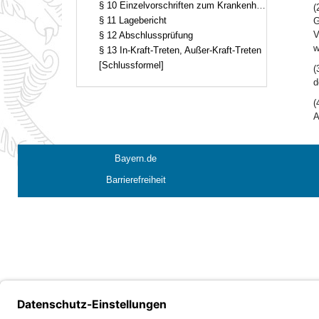
§ 10 Einzelvorschriften zum Krankenhaus-Jahresabschluss
(
§ 11 Lagebericht
G
V
§ 12 Abschlussprüfung
w
§ 13 In-Kraft-Treten, Außer-Kraft-Treten
[Schlussformel]
(
d
(
A
Bayern.de
Barrierefreiheit