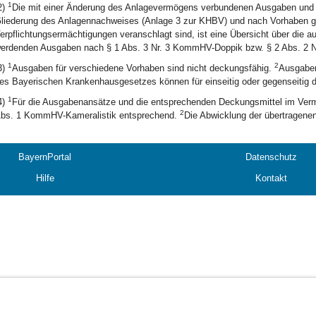
1
2)
Die mit einer Änderung des Anlagevermögens verbundenen Ausgaben und d
liederung des Anlagennachweises (Anlage 3 zur KHBV) und nach Vorhaben g
erpflichtungsermächtigungen veranschlagt sind, ist eine Übersicht über die au
erdenden Ausgaben nach § 1 Abs. 3 Nr. 3 KommHV-Doppik bzw. § 2 Abs. 2 N
1
2
3)
Ausgaben für verschiedene Vorhaben sind nicht deckungsfähig.
Ausgaben
es Bayerischen Krankenhausgesetzes können für einseitig oder gegenseitig d
1
4)
Für die Ausgabenansätze und die entsprechenden Deckungsmittel im Ver
2
bs. 1 KommHV-Kameralistik entsprechend.
Die Abwicklung der übertragene
BayernPortal
Datenschutz
Hilfe
Kontakt