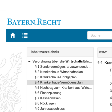
Zur
Zur
Startseite
Trefferliste
von
der
Navigation
BAYERN.RECHT
letzten
Inhalt
Inhaltsverzeichnis
WkKV
Suche
Verordnung über die Wirtschaftsführung der kommunalen Krankenhäuser (WkKV) Vom 11. März 1999 (GVBl. S. 132) BayRS 2023-8-I (§§ 1–13)
§ 4
Kra
Bereich reduzieren
§ 1 Sondervermögen, anzuwendende Vorschriften
(
§ 2 Krankenhaus-Wirtschaftsplan
1
§ 3 Krankenhaus-Erfolgsplan
§ 4 Krankenhaus-Vermögensplan
2
§ 5 Nachtrag zum Krankenhaus-Wirtschaftsplan
3
§ 6 Finanzplanung
4
§ 7 Kassenwesen
§ 8 Rücklagen
5
§ 9 Jahresabschluss