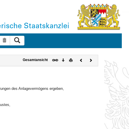
Suche ausführen
Suche zurücksetzen
Download
Drucken
Vorheriges
Nächstes
Gesamtansicht
Dokument
Dokument
erungen des Anlagevermögens ergeben,
ustes,