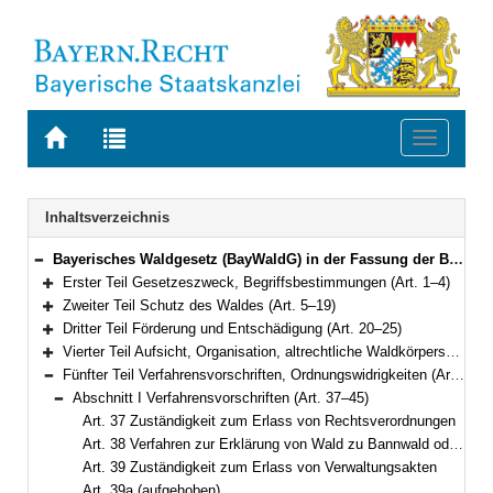
Zur
Zur
Toggle
Startseite
Trefferliste
navigati
von
der
BAYERN.RECHT
letzten
Navigation
Inhaltsverzeichnis
Suche
Bayerisches Waldgesetz (BayWaldG) in der Fassung der Bekanntmachung vom 22. Juli 2005 (GVBl S. 313) BayRS 7902-1-L (Art. 1–52)
Bereich reduzieren
Erster Teil Gesetzeszweck, Begriffsbestimmungen (Art. 1–4)
Bereich erweitern
Zweiter Teil Schutz des Waldes (Art. 5–19)
Bereich erweitern
Dritter Teil Förderung und Entschädigung (Art. 20–25)
Bereich erweitern
Vierter Teil Aufsicht, Organisation, altrechtliche Waldkörperschaften, Forstschutz (Art. 26–36)
Bereich erweitern
Fünfter Teil Verfahrensvorschriften, Ordnungswidrigkeiten (Art. 37–46)
Bereich reduzieren
Abschnitt I Verfahrensvorschriften (Art. 37–45)
Bereich reduzieren
Art. 37 Zuständigkeit zum Erlass von Rechtsverordnungen
Art. 38 Verfahren zur Erklärung von Wald zu Bannwald oder Erholungswald
Art. 39 Zuständigkeit zum Erlass von Verwaltungsakten
Art. 39a (aufgehoben)