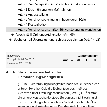
Art. 40 Zuständigkeiten im Rechtsbereich der forstwirtschaftlichen Zusammenschlüsse
Art. 41 Durchführung von Maßnahmen
Art. 42 Antragstellung
Art. 43 Verfahrensbeteiligung in besonderen Fällen
Art. 44 Kostenfreiheit
Art. 45 Verfahrensvorschriften für Forstordnungswidrigkeiten
Abschnitt II Ordnungswidrigkeiten (Art. 46)
Bereich erweitern
Sechster Teil Übergangs- und Schlussvorschriften (Art. 47–52)
Bereich erweitern
Inhalt
BayWaldG
Gesamtansicht
Text gilt ab: 01.04.2026
Download
Drucken
Vorheriges
Nächste
Fassung: 22.07.2005
Dokument
Dokume
Art. 45
Verfahrensvorschriften für
Forstordnungswidrigkeiten
1
(1)
Bei Forstordnungswidrigkeiten nach Art. 46 stehen der
unteren Forstbehörde die Befugnisse des § 56 des
2
Gesetzes über Ordnungswidrigkeiten (OWiG) zu.
Nimmt
die untere Forstbehörde diese Befugnisse nicht wahr, gibt
3
sie eine Stellungnahme auch zur Schadenshöhe ab.
Die
Verwarnung durch die untere Forstbehörde ist unzulässig,