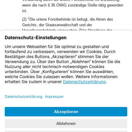
wenn die nach § 36 OWiG zuständige Stelle tätig geworden
ist.
1
(2)
Die untere Forstbehörde ist befugt, die Akten des
Gerichts, der Staatsanwaltschaft und der
2
Verwaltungsbehörde einzusehen.
Vor Abschluss der
Ermittlungen ist unter Übersendung der Akten die untere
3
Forstbehörde zu hören.
Die Verwaltungsbehörde teilt der
unteren Forstbehörde ihre abschließende Entscheidung mit
und übersendet ihr die Mitteilung nach § 76 Abs. 4 OWiG.
Bayern.de
BayernPortal
Datenschutz
Impressum
Barrierefreiheit
Hilfe
Kontakt
Kontrastwechsel