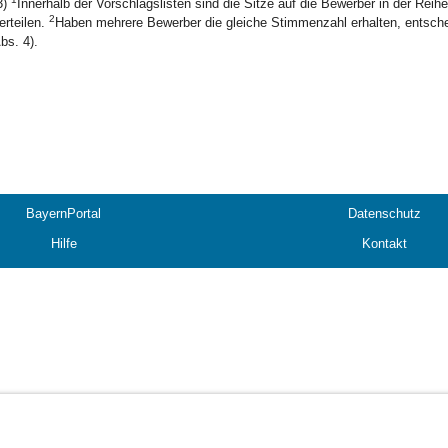
3)
Innerhalb der Vorschlagslisten sind die Sitze auf die Bewerber in der Rei
2
erteilen.
Haben mehrere Bewerber die gleiche Stimmenzahl erhalten, entsche
bs. 4).
BayernPortal
Datenschutz
Hilfe
Kontakt