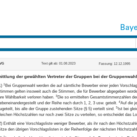
VG
Text gilt ab: 01.08.2023
Fassung: 12.12.1995
ittlung der gewählten Vertreter der Gruppen bei der Gruppenwahl
1
1)
Bei Gruppenwahl werden die auf sämtliche Bewerber einer jeden Vorschl
timmen gelten insoweit auch die Stimmen, die für Bewerber abgegeben worde
3
hre Wählbarkeit verloren haben.
Die so ermittelten Gesamtstimmenzahlen der
4
ebeneinandergestellt und der Reihe nach durch 1, 2, 3 usw. geteilt.
Auf die j
5
ugeteilt, bis alle der Gruppe zustehenden Sitze (§ 5) verteilt sind.
Ist bei gle
leichen Höchstzahlen nur noch zwei Sitze zu verteilen, so entscheidet das Lo
2) Enthält eine Vorschlagsliste weniger Bewerber, als ihr nach den Höchstzah
itze den übrigen Vorschlagslisten in der Reihenfolge der nächsten Höchstzahl
1