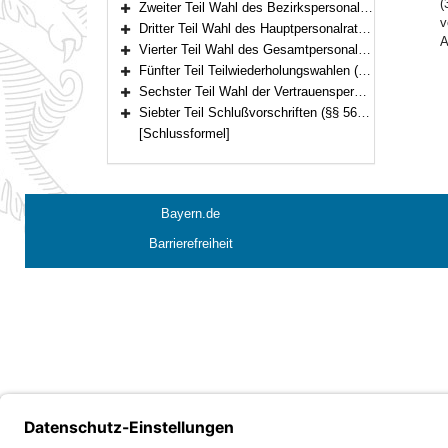
(
Zweiter Teil Wahl des Bezirkspersonalrats und der Bezirksjugend- und Auszubildendenvertretung (§§ 33–45)
Bereich erweitern
v
Dritter Teil Wahl des Hauptpersonalrats und der Hauptjugend- und Auszubildendenvertretung (§§ 46–52)
Bereich erweitern
A
Vierter Teil Wahl des Gesamtpersonalrats und der Gesamtjugend- und Auszubildendenvertretung (§ 53)
Bereich erweitern
Fünfter Teil Teilwiederholungswahlen (§ 54)
Bereich erweitern
Sechster Teil Wahl der Vertrauensperson der Beamten in Ausbildung und der nicht zum Stammpersonal gehörenden Beamten der Einsatzstufen bei der Bayerischen Bereitschaftspolizei (§ 55)
Bereich erweitern
Siebter Teil Schlußvorschriften (§§ 56–57)
Bereich erweitern
[Schlussformel]
Bayern.de
Barrierefreiheit