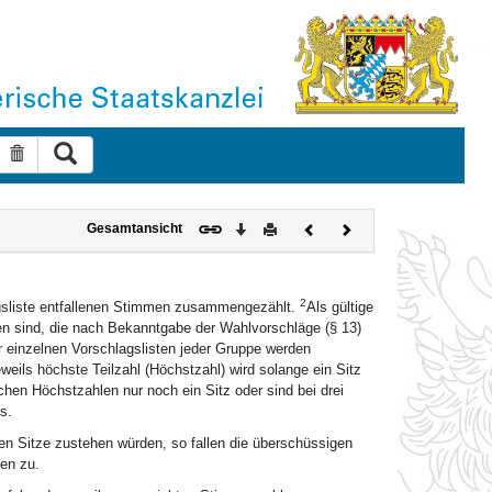
Suche ausführen
Suche zurücksetzen
Download
Drucken
Vorheriges
Nächstes
Gesamtansicht
Dokument
Dokument
2
agsliste entfallenen Stimmen zusammengezählt.
Als gültige
n sind, die nach Bekanntgabe der Wahlvorschläge (§ 13)
 einzelnen Vorschlagslisten jeder Gruppe werden
eweils höchste Teilzahl (Höchstzahl) wird solange ein Sitz
ichen Höchstzahlen nur noch ein Sitz oder sind bei drei
s.
len Sitze zustehen würden, so fallen die überschüssigen
en zu.