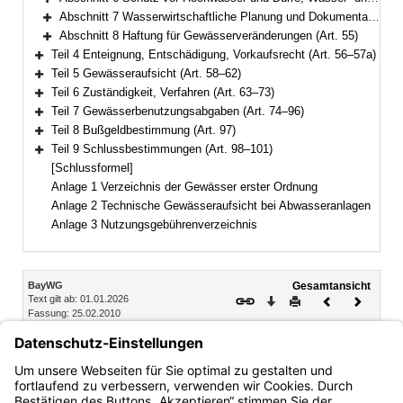
Bereich erweitern
Abschnitt 7 Wasserwirtschaftliche Planung und Dokumentation (Art. 51–54)
Bereich erweitern
Abschnitt 8 Haftung für Gewässerveränderungen (Art. 55)
Bereich erweitern
Teil 4 Enteignung, Entschädigung, Vorkaufsrecht (Art. 56–57a)
Bereich erweitern
Teil 5 Gewässeraufsicht (Art. 58–62)
Bereich erweitern
Teil 6 Zuständigkeit, Verfahren (Art. 63–73)
Bereich erweitern
Teil 7 Gewässerbenutzungsabgaben (Art. 74–96)
Bereich erweitern
Teil 8 Bußgeldbestimmung (Art. 97)
Bereich erweitern
Teil 9 Schlussbestimmungen (Art. 98–101)
Bereich erweitern
[Schlussformel]
Anlage 1 Verzeichnis der Gewässer erster Ordnung
Anlage 2 Technische Gewässeraufsicht bei Abwasseranlagen
Anlage 3 Nutzungsgebührenverzeichnis
Inhalt
BayWG
Gesamtansicht
Text gilt ab: 01.01.2026
Download
Drucken
Vorheriges
Nächste
Fassung: 25.02.2010
Dokument
Dokume
Abschnitt 4 Gewässerschutzbeauftragte
Art. 38 Gewässerschutzbeauftragte bei Körperschaften
(Abweichend von § 64 Abs. 1 WHG)