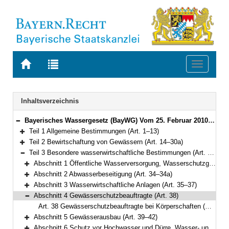
Zur
Zur
Toggle
Startseite
Trefferliste
navigati
von
der
BAYERN.RECHT
letzten
Navigation
Inhaltsverzeichnis
Suche
Bayerisches Wassergesetz (BayWG) Vom 25. Februar 2010 (GVBl. S. 66, 130) BayRS 753-1-U (Art. 1–101)
Bereich reduzieren
Teil 1 Allgemeine Bestimmungen (Art. 1–13)
Bereich erweitern
Teil 2 Bewirtschaftung von Gewässern (Art. 14–30a)
Bereich erweitern
Teil 3 Besondere wasserwirtschaftliche Bestimmungen (Art. 31–55)
Bereich reduzieren
Abschnitt 1 Öffentliche Wasserversorgung, Wasserschutzgebiete, Heilquellenschutz (Art. 31–33)
Bereich erweitern
Abschnitt 2 Abwasserbeseitigung (Art. 34–34a)
Bereich erweitern
Abschnitt 3 Wasserwirtschaftliche Anlagen (Art. 35–37)
Bereich erweitern
Abschnitt 4 Gewässerschutzbeauftragte (Art. 38)
Bereich reduzieren
Art. 38 Gewässerschutzbeauftragte bei Körperschaften (Abweichend von § 64 Abs. 1 WHG)
Abschnitt 5 Gewässerausbau (Art. 39–42)
Bereich erweitern
Abschnitt 6 Schutz vor Hochwasser und Dürre, Wasser- und Eisgefahr (Art. 43–50)