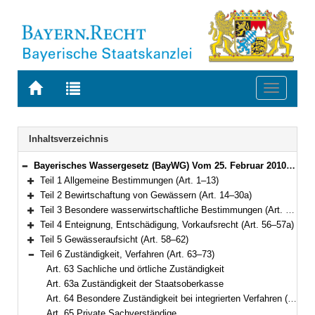
Zur
Zur
Toggle
Startseite
Trefferliste
navigati
von
der
BAYERN.RECHT
letzten
Navigation
Inhaltsverzeichnis
Suche
Bayerisches Wassergesetz (BayWG) Vom 25. Februar 2010 (GVBl. S. 66, 130) BayRS 753-1-U (Art. 1–101)
Bereich reduzieren
Teil 1 Allgemeine Bestimmungen (Art. 1–13)
Bereich erweitern
Teil 2 Bewirtschaftung von Gewässern (Art. 14–30a)
Bereich erweitern
Teil 3 Besondere wasserwirtschaftliche Bestimmungen (Art. 31–55)
Bereich erweitern
Teil 4 Enteignung, Entschädigung, Vorkaufsrecht (Art. 56–57a)
Bereich erweitern
Teil 5 Gewässeraufsicht (Art. 58–62)
Bereich erweitern
Teil 6 Zuständigkeit, Verfahren (Art. 63–73)
Bereich reduzieren
Art. 63 Sachliche und örtliche Zuständigkeit
Art. 63a Zuständigkeit der Staatsoberkasse
Art. 64 Besondere Zuständigkeit bei integrierten Verfahren (Abweichend von § 19 Abs. 2 WHG)
Art. 65 Private Sachverständige