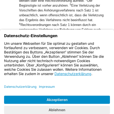
werden oder eine Rechtsverordnung aufhebt.
Der
5
Begünstigte ist vorher anzuhören.
Eine Verletzung der
Vorschriften des Anhörungsverfahrens nach Satz 1 ist
unbeachtlich, wenn offensichtlich ist, dass die Verletzung
das Ergebnis des Verfahrens nicht beeinflusst hat.
6
Rechtsverordnungen nach Satz 1 können durch ein
ergänzendes Verfahren zur Behebung von Fehlern auch
7
rückwirkend in Kraft gesetzt werden.
Wer Bedenken oder
Anregungen vorgebracht hat, die beim Erlass der
Rechtsverordnung nicht berücksichtigt wurden, ist über die
Gründe zu unterrichten.
Bayern.de
BayernPortal
Datenschutz
Impressum
Barrierefreiheit
Hilfe
Kontakt