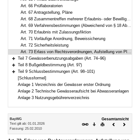
Art. 66 Prüflaboratorien
Art. 67 Antragstellung, Pläne
Art. 68 Zusammentreffen mehrerer Erlaubnis- oder Bewilligungsanträge
Art. 69 Verfahrensbestimmungen (Abweichend von § 18 Abs. 2, § 21 Abs. 1, § 70 Abs. 1 WHG)
Art. 70 Erlaubnis mit Zulassungsfiktion
Art. 71 Vorläufige Anordnung, Beweissicherung
Art. 72 Sicherheitsleistung
Art. 73 Erlass von Rechtsverordnungen, Aufstellung von Plänen
Teil 7 Gewässerbenutzungsabgaben (Art. 74–96)
Bereich erweitern
Teil 8 Bußgeldbestimmung (Art. 97)
Bereich erweitern
Teil 9 Schlussbestimmungen (Art. 98–101)
Bereich erweitern
[Schlussformel]
Anlage 1 Verzeichnis der Gewässer erster Ordnung
Anlage 2 Technische Gewässeraufsicht bei Abwasseranlagen
Anlage 3 Nutzungsgebührenverzeichnis
Inhalt
BayWG
Gesamtansicht
Text gilt ab: 01.01.2026
Download
Drucken
Vorheriges
Nächste
Fassung: 25.02.2010
Dokument
Dokume