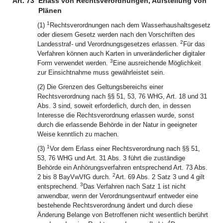
Art. 73
Erlass von Rechtsverordnungen, Aufstellung von
Plänen
1
(1)
Rechtsverordnungen nach dem Wasserhaushaltsgesetz
oder diesem Gesetz werden nach den Vorschriften des
2
Landesstraf- und Verordnungsgesetzes erlassen.
Für das
Verfahren können auch Karten in unveränderlicher digitaler
3
Form verwendet werden.
Eine ausreichende Möglichkeit
zur Einsichtnahme muss gewährleistet sein.
(2) Die Grenzen des Geltungsbereichs einer
Rechtsverordnung nach §§ 51, 53, 76 WHG, Art. 18 und 31
Abs. 3 sind, soweit erforderlich, durch den, in dessen
Interesse die Rechtsverordnung erlassen wurde, sonst
durch die erlassende Behörde in der Natur in geeigneter
Weise kenntlich zu machen.
1
(3)
Vor dem Erlass einer Rechtsverordnung nach §§ 51,
53, 76 WHG und Art. 31 Abs. 3 führt die zuständige
Behörde ein Anhörungsverfahren entsprechend Art. 73 Abs.
2
2 bis 8 BayVwVfG durch.
Art. 69 Abs. 2 Satz 3 und 4 gilt
3
entsprechend.
Das Verfahren nach Satz 1 ist nicht
anwendbar, wenn der Verordnungsentwurf entweder eine
bestehende Rechtsverordnung ändert und durch diese
Änderung Belange von Betroffenen nicht wesentlich berührt
4