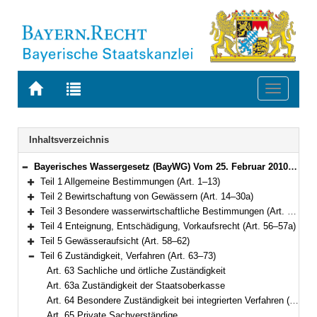
Zur
Zur
Toggle
Startseite
Trefferliste
navigati
von
der
BAYERN.RECHT
letzten
Navigation
Inhaltsverzeichnis
Suche
Bayerisches Wassergesetz (BayWG) Vom 25. Februar 2010 (GVBl. S. 66, 130) BayRS 753-1-U (Art. 1–101)
Bereich reduzieren
Teil 1 Allgemeine Bestimmungen (Art. 1–13)
Bereich erweitern
Teil 2 Bewirtschaftung von Gewässern (Art. 14–30a)
Bereich erweitern
Teil 3 Besondere wasserwirtschaftliche Bestimmungen (Art. 31–55)
Bereich erweitern
Teil 4 Enteignung, Entschädigung, Vorkaufsrecht (Art. 56–57a)
Bereich erweitern
Teil 5 Gewässeraufsicht (Art. 58–62)
Bereich erweitern
Teil 6 Zuständigkeit, Verfahren (Art. 63–73)
Bereich reduzieren
Art. 63 Sachliche und örtliche Zuständigkeit
Art. 63a Zuständigkeit der Staatsoberkasse
Art. 64 Besondere Zuständigkeit bei integrierten Verfahren (Abweichend von § 19 Abs. 2 WHG)
Art. 65 Private Sachverständige