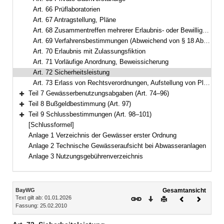
Art. 66 Prüflaboratorien
Art. 67 Antragstellung, Pläne
Art. 68 Zusammentreffen mehrerer Erlaubnis- oder Bewilligungsanträge
Art. 69 Verfahrensbestimmungen (Abweichend von § 18 Abs. 2, § 21 Abs. 1, § 70 Abs. 1 WHG)
Art. 70 Erlaubnis mit Zulassungsfiktion
Art. 71 Vorläufige Anordnung, Beweissicherung
Art. 72 Sicherheitsleistung
Art. 73 Erlass von Rechtsverordnungen, Aufstellung von Plänen
Teil 7 Gewässerbenutzungsabgaben (Art. 74–96)
Bereich erweitern
Teil 8 Bußgeldbestimmung (Art. 97)
Bereich erweitern
Teil 9 Schlussbestimmungen (Art. 98–101)
Bereich erweitern
[Schlussformel]
Anlage 1 Verzeichnis der Gewässer erster Ordnung
Anlage 2 Technische Gewässeraufsicht bei Abwasseranlagen
Anlage 3 Nutzungsgebührenverzeichnis
Inhalt
BayWG
Gesamtansicht
Text gilt ab: 01.01.2026
Download
Drucken
Vorheriges
Nächste
Fassung: 25.02.2010
Dokument
Dokume