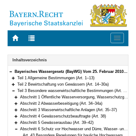
Zur
Zur
Toggle
Startseite
Trefferliste
navigati
von
der
BAYERN.RECHT
letzten
Navigation
Inhaltsverzeichnis
Suche
Bayerisches Wassergesetz (BayWG) Vom 25. Februar 2010 (GVBl. S. 66, 130) BayRS 753-1-U (Art. 1–101)
Bereich reduzieren
Teil 1 Allgemeine Bestimmungen (Art. 1–13)
Bereich erweitern
Teil 2 Bewirtschaftung von Gewässern (Art. 14–30a)
Bereich erweitern
Teil 3 Besondere wasserwirtschaftliche Bestimmungen (Art. 31–55)
Bereich reduzieren
Abschnitt 1 Öffentliche Wasserversorgung, Wasserschutzgebiete, Heilquellenschutz (Art. 31–33)
Bereich erweitern
Abschnitt 2 Abwasserbeseitigung (Art. 34–34a)
Bereich erweitern
Abschnitt 3 Wasserwirtschaftliche Anlagen (Art. 35–37)
Bereich erweitern
Abschnitt 4 Gewässerschutzbeauftragte (Art. 38)
Bereich erweitern
Abschnitt 5 Gewässerausbau (Art. 39–42)
Bereich erweitern
Abschnitt 6 Schutz vor Hochwasser und Dürre, Wasser- und Eisgefahr (Art. 43–50)
Bereich reduzieren
Art. 43 Besondere Regelungen für bauliche Hochwasserschutzmaßnahmen