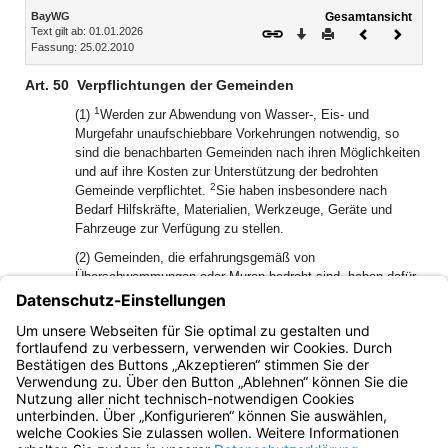
Inhalt
BayWG
Gesamtansicht
Text gilt ab: 01.01.2026
Download
Drucken
Vorheriges
Nächste
Fassung: 25.02.2010
Dokument
Dokume
Art. 50
Verpflichtungen der Gemeinden
1
(1)
Werden zur Abwendung von Wasser-, Eis- und
Murgefahr unaufschiebbare Vorkehrungen notwendig, so
sind die benachbarten Gemeinden nach ihren Möglichkeiten
und auf ihre Kosten zur Unterstützung der bedrohten
2
Gemeinde verpflichtet.
Sie haben insbesondere nach
Bedarf Hilfskräfte, Materialien, Werkzeuge, Geräte und
Fahrzeuge zur Verfügung zu stellen.
(2) Gemeinden, die erfahrungsgemäß von
Überschwemmungen oder Muren bedroht sind, haben dafür
zu sorgen, dass ein Wach- und Hilfsdienst für Wassergefahr
(Wasserwehr, Dammwehr, Murenabwehr) eingerichtet wird;
sie haben die dafür erforderlichen Hilfsmittel (Abs. 1 Satz 2)
bereitzuhalten.
Bayern.de
BayernPortal