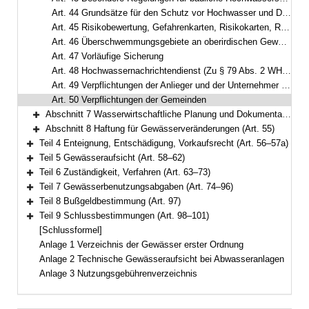
Art. 44 Grundsätze für den Schutz vor Hochwasser und Dürre
Art. 45 Risikobewertung, Gefahrenkarten, Risikokarten, Risikomanagementpläne
Art. 46 Überschwemmungsgebiete an oberirdischen Gewässern (Zu § 76, abweichend von § 78 Abs. 5 Satz 1 Nr. 1 Buchst. a und § 78a Abs. 1 Satz 1 Nr. 7 WHG)
Art. 47 Vorläufige Sicherung
Art. 48 Hochwassernachrichtendienst (Zu § 79 Abs. 2 WHG)
Art. 49 Verpflichtungen der Anlieger und der Unternehmer von Wasserbenutzungsanlagen
Art. 50 Verpflichtungen der Gemeinden
Abschnitt 7 Wasserwirtschaftliche Planung und Dokumentation (Art. 51–54)
Bereich erweitern
Abschnitt 8 Haftung für Gewässerveränderungen (Art. 55)
Bereich erweitern
Teil 4 Enteignung, Entschädigung, Vorkaufsrecht (Art. 56–57a)
Bereich erweitern
Teil 5 Gewässeraufsicht (Art. 58–62)
Bereich erweitern
Teil 6 Zuständigkeit, Verfahren (Art. 63–73)
Bereich erweitern
Teil 7 Gewässerbenutzungsabgaben (Art. 74–96)
Bereich erweitern
Teil 8 Bußgeldbestimmung (Art. 97)
Bereich erweitern
Teil 9 Schlussbestimmungen (Art. 98–101)
Bereich erweitern
[Schlussformel]
Anlage 1 Verzeichnis der Gewässer erster Ordnung
Anlage 2 Technische Gewässeraufsicht bei Abwasseranlagen
Anlage 3 Nutzungsgebührenverzeichnis