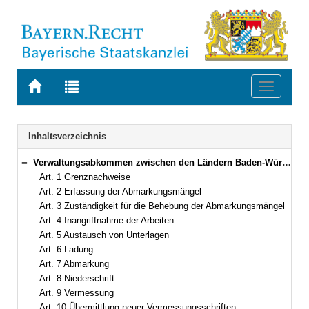
Zur
Zur
Toggle
Startseite
Trefferliste
navigati
von
der
BAYERN.RECHT
letzten
Navigation
Inhaltsverzeichnis
Suche
Verwaltungsabkommen zwischen den Ländern Baden-Württemberg, Hessen und dem Freistaat Bayern über die Erhaltung der Abmarkung der Landesgrenzen vom 23. Januar 1960
Bereich reduzieren
Art. 1 Grenznachweise
Art. 2 Erfassung der Abmarkungsmängel
Art. 3 Zuständigkeit für die Behebung der Abmarkungsmängel
Art. 4 Inangriffnahme der Arbeiten
Art. 5 Austausch von Unterlagen
Art. 6 Ladung
Art. 7 Abmarkung
Art. 8 Niederschrift
Art. 9 Vermessung
Art. 10 Übermittlung neuer Vermessungsschriften