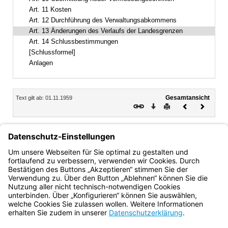
Art. 11 Kosten
Art. 12 Durchführung des Verwaltungsabkommens
Art. 13 Änderungen des Verlaufs der Landesgrenzen
Art. 14 Schlussbestimmungen
[Schlussformel]
Anlagen
Inhalt
Gesamtansicht
Text gilt ab: 01.11.1959
Download
Drucken
Vorheriges
Nächste
Dokument
Dokume
Art. 13
Änderungen des Verlaufs der Landesgrenzen
Änderungen des Verlaufs der Landesgrenzen werden von
diesem Abkommen nicht erfasst.
Bayern.de
BayernPortal
Datenschutz