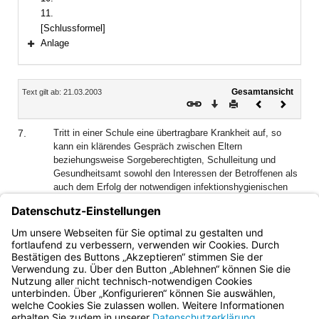
11.
[Schlussformel]
Anlage
Bereich erweitern
Inhalt
Gesamtansicht
Text gilt ab: 21.03.2003
Download
Drucken
Vorheriges
Nächste
Dokument
Dokume
7.
Tritt in einer Schule eine übertragbare Krankheit auf, so
kann ein klärendes Gespräch zwischen Eltern
beziehungsweise Sorgeberechtigten, Schulleitung und
Gesundheitsamt sowohl den Interessen der Betroffenen als
auch dem Erfolg der notwendigen infektionshygienischen
Maßnahmen förderlich sein. In welcher Weise und zu
welchem Zeitpunkt eine solche informative Aufklärung
zweckmäßig oder notwendig ist, muss im Einzelfall beurteilt
werden.
Bayern.de
BayernPortal