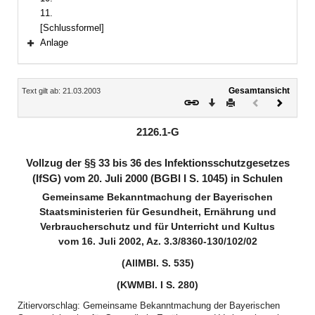
11.
[Schlussformel]
Anlage
Bereich erweitern
Inhalt
Gesamtansicht
Text gilt ab: 21.03.2003
Download
Drucken
Vorheriges
Nächste
Dokument
Dokume
(inaktiv)
2126.1-G
Vollzug der §§ 33 bis 36 des Infektionsschutzgesetzes
(IfSG) vom 20. Juli 2000 (BGBl I S. 1045) in Schulen
Gemeinsame Bekanntmachung der Bayerischen
Staatsministerien für Gesundheit, Ernährung und
Verbraucherschutz und für Unterricht und Kultus
vom 16. Juli 2002, Az. 3.3/8360-130/102/02
(AllMBl. S. 535)
(KWMBl. I S. 280)
Zitiervorschlag: Gemeinsame Bekanntmachung der Bayerischen