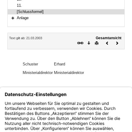
11.
[Schlussformel]
Anlage
Bereich erweitern
Inhalt
Gesamtansicht
Text gilt ab: 21.03.2003
Download
Drucken
Vorheriges
Nächste
Dokument
Dokume
Schuster
Erhard
Ministerialdirektor
Ministerialdirektor
EAPl 513
GAPl 2457
AllMBl 2002 S. 535
Bayern.de