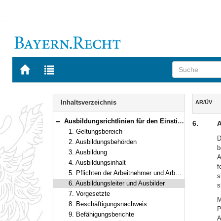
Zur
Zur
Startseite
Trefferliste
von
der
Navigation
BAYERN.RECHT
letzten
Inhalt
Inhaltsverzeichnis
AR/ÜV
Suche
Ausbildungsrichtlinien für den Einstieg in der zweiten Qualifikationsebene der Fachlaufbahn Naturwissenschaft und Technik fachlicher Schwerpunkt technischer Überwachungsdienst zum Schutz der Verbraucher
6.
A
Bereich reduzieren
1. Geltungsbereich
D
2. Ausbildungsbehörden
b
3. Ausbildung
A
4. Ausbildungsinhalt
f
5. Pflichten der Arbeitnehmer und Arbeitnehmerinnen
s
6. Ausbildungsleiter und Ausbilder
s
7. Vorgesetzte
M
8. Beschäftigungsnachweis
P
9. Befähigungsberichte
A