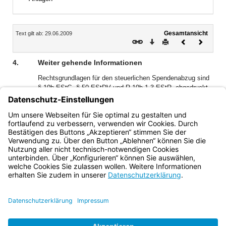
Inhalt
Gesamtansicht
Text gilt ab: 29.06.2009
Download
Drucken
Vorheriges
Nächste
Dokument
Dokume
4.
Weiter gehende Informationen
Rechtsgrundlagen für den steuerlichen Spendenabzug sind
§ 10b EStG, § 50 EStDV und R 10b.1-3 EStR, abgedruckt
im amtlichen Einkommensteuer-Handbuch, das vom
Bundesministerium der Finanzen herausgegeben wird und
über den Buchhandel zu beziehen ist. Das Handbuch
erscheint jeweils im Frühjahr.
Bayern.de
BayernPortal
Datenschutz
Impressum
Barrierefreiheit