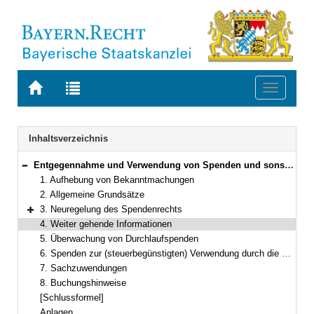
Zur
Zur
Toggle
Startseite
Trefferliste
navigati
von
der
BAYERN.RECHT
letzten
Navigation
Inhaltsverzeichnis
Suche
Entgegennahme und Verwendung von Spenden und sonstigen Zuwendungen durch Kommunen
Bereich reduzieren
1. Aufhebung von Bekanntmachungen
2. Allgemeine Grundsätze
3. Neuregelung des Spendenrechts
Bereich erweitern
4. Weiter gehende Informationen
5. Überwachung von Durchlaufspenden
6. Spenden zur (steuerbegünstigten) Verwendung durch die Gemeinde
7. Sachzuwendungen
8. Buchungshinweise
[Schlussformel]
Anlagen