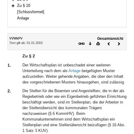
Bereich erweitern
Zu § 10
Bereich erweitern
[Schlussformel]
Anlage
Inhalt
VVWkPV
Gesamtansicht
Text gilt ab: 01.01.2002
Download
Drucken
Vorheriges
Nächste
Dokument
Dokume
Zu § 2
1.
Der Wirtschaftsplan ist unbeschadet einer weiteren
Unterteilung nach dem als
Anlage
beigefügten Muster
aufzustellen. Weiter gehende Angaben, die über den Inhalt
des vorgeschriebenen Musters hinausgehen, sind zulässig.
2.
Die Stellen für die Beamten und Angestellten, die in der als
Regiebetrieb oder wie ein Eigenbetrieb geführten Einrichtung
beschäftigt werden, sind im Stellenplan, die der Arbeiter in
der Stellenübersicht des kommunalen Trägers
nachzuweisen (§ 6 KommHV). Beim
Kommunalunternehmen sind dem Wirtschaftsplan ein
Stellenplan und eine Stellenübersicht beizufügen (§ 16 Abs.
1 Satz 3 KUV).