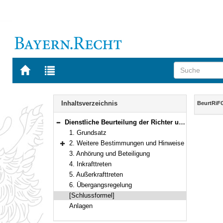
Zur
Zur
Startseite
Trefferliste
von
der
Navigation
BAYERN.RECHT
letzten
Inhalt
Inhaltsverzeichnis
BeurtRiF
Suche
Dienstliche Beurteilung der Richter und Richterinnen an den Finanzgerichten
Bereich reduzieren
1. Grundsatz
2. Weitere Bestimmungen und Hinweise
Bereich erweitern
3. Anhörung und Beteiligung
4. Inkrafttreten
5. Außerkrafttreten
6. Übergangsregelung
[Schlussformel]
Anlagen