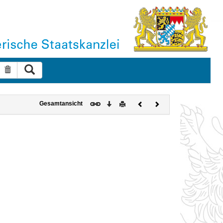
Suche ausführen
Suche zurücksetzen
Download
Drucken
Vorheriges
Nächstes
Gesamtansicht
Dokument
Dokument