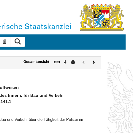
Suche ausführen
Suche zurücksetzen
Download
Drucken
Vorheriges
Nächstes
Gesamtansicht
Dokument
Dokument
(inaktiv)
toffwesen
es Innern, für Bau und Verkehr
2141.1
u und Verkehr über die Tätigkeit der Polizei im