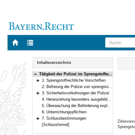
Zur
Zur
Startseite
Trefferliste
von
der
Navigation
BAYERN.RECHT
letzten
Inhalt
Inhaltsverzeichnis
Suche
Tätigkeit der Polizei im Sprengstoffwesen
Bereich reduzieren
1. Sprengstoffrechtliche Vorschriften
Bereich erweitern
2. Befreiung der Polizei von sprengstoffrechtlichen Vorschriften
3. Sicherheitsvorkehrungen der Polizei
Bereich erweitern
4. Heranziehung besonders ausgebildeter Beamter und von Fachbehörden
5. Überwachung der Beförderung explosionsgefährlicher Stoffe
6. Unterrichtungspflichten
7. Schlussbestimmungen
Zitiervor
Bereich erweitern
[Schlussformel]
Sprengsto