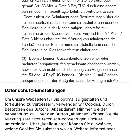
oder er kann sich durch einen ihrer Stellvertreter oder
gemäß Art. 53 Abs. 4 Satz 3 BayEUG durch eine andere
von ihr oder ihm beauftragte Lehrkraft vertreten lassen.
3
Soweit nicht die Schulordnungen Bestimmungen über die
Teilnahmepflicht enthalten, kann die Schulleiterin oder der
Schulleiter alle in der Klasse tätigen Lehrkräfte zur
Teilnahme an der Klassenkonferenz verpflichten; § 1 Abs. 2
4
Satz 3 bleibt unberührt.
Auf Antrag von mindestens drei
Lehrkräften einer Klasse muss die Schulleiterin oder der
Schulleiter eine Klassenkonferenz einberufen.
1
(3)
Ebenso können Klassenkonferenzen einer oder
mehrerer Jahrgangsstufen gemeinsam abgehalten werden,
soweit es sich nicht um die Erfüllung von Aufgaben nach
2
Art. 53 Abs. 4 BayEUG handelt.
Die Abs. 1 und 2 gelten
entsprechend mit der Maßgabe, dass der Antrag nach Abs.
2 Satz 4 von mindestens fünf Lehrkräften zu stellen ist.
1
(4)
Wenn der Unterricht nicht in Klassen erfolgt, können
anstelle der Klassenkonferenzen Kursbesprechungen
2
abgehalten werden.
Abs. 1 bis 3 gelten entsprechend.
Bayern.de