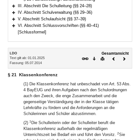
III. Abschnitt Die Schulleitung (§§ 24–28)
Bereich erweitern
IV. Abschnitt Schulverwaltung (§§ 29–36)
Bereich erweitern
V. Abschnitt Schulaufsicht (§§ 37–39)
Bereich erweitern
VI. Abschnitt Schlussvorschriften (§§ 40–41)
Bereich erweitern
[Schlussformel]
Inhalt
LDO
Gesamtansicht
Text gilt ab: 01.01.2025
Download
Drucken
Vorheriges
Nächste
Fassung: 05.07.2014
Dokument
Dokume
§ 21
Klassenkonferenz
(1) Die Klassenkonferenz hat unbeschadet von Art. 53 Abs.
4 BayEUG und ihren Aufgaben nach den Schulordnungen
auch den Zweck, die enge Zusammenarbeit und die
gegenseitige Verständigung der in der Klasse tätigen
Lehrkräfte zu fördern und die Anforderungen an die
Schülerinnen und Schüler abzustimmen.
1
(2)
Die Schulleiterin oder der Schulleiter beruft die
Klassenkonferenz außerhalb der regelmäßigen
2
Unterrichtszeit bei Bedarf ein und führt den Vorsitz.
Sie