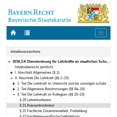
Zur
Zur
Toggle
Startseite
Trefferliste
navigati
von
der
BAYERN.RECHT
letzten
Navigation
Inhaltsverzeichnis
Suche
2030.3-K Dienstordnung für Lehrkräfte an staatlichen Schulen in Bayern (Lehrerdienstordnung – LDO) Bekanntmachung des Bayerischen Staatsministeriums für Bildung und Kultus, Wissenschaft und Kunst vom 5. Juli 2014, Az. II.5-5 P 4011.1-6b.52 562 (KWMBl. S. 112) (§§ 1–41)
Bereich reduzieren
Inhaltsübersicht (amtlich)
I. Abschnitt Allgemeines (§ 1)
Bereich erweitern
II. Abschnitt Die Lehrkraft (§§ 2–23)
Bereich reduzieren
1. Teil Die Lehrkraft im Unterricht und bei sonstigen schulischen Veranstaltungen (§§ 2–8)
Bereich erweitern
2. Teil Allgemeine Bestimmungen (§§ 9a–19)
Bereich erweitern
3. Teil Die Lehrkraft im Kollegium (§§ 20–23)
Bereich reduzieren
§ 20 Lehrerkonferenz
§ 21 Klassenkonferenz
§ 22 Fachliche Zusammenarbeit, Fortbildung
§ 23 Fachbetreuung/Fachschaftsleitung