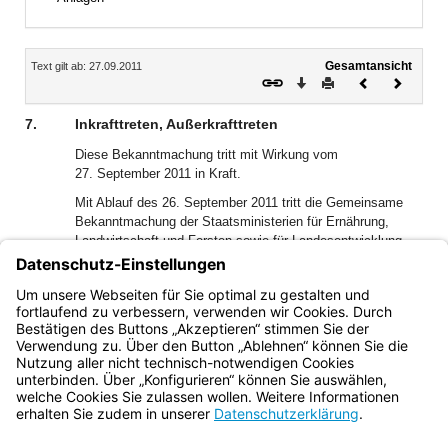
Inhalt
Gesamtansicht
Text gilt ab: 27.09.2011
Download
Drucken
Vorheriges
Nächste
Dokument
Dokume
7.
Inkrafttreten, Außerkrafttreten
Diese Bekanntmachung tritt mit Wirkung vom
27. September 2011 in Kraft.
Mit Ablauf des 26. September 2011 tritt die Gemeinsame
Bekanntmachung der Staatsministerien für Ernährung,
Landwirtschaft und Forsten sowie für Landesentwicklung
und Umweltfragen über Waldwegebau und Naturschutz vom
10. Dezember 1992 (AllMBl 1993 S. 480), geändert durch
Bekanntmachung vom 21. Dezember 1998 (AllMBl 1999
S. 24), außer Kraft.
Bayern.de
BayernPortal
Datenschutz