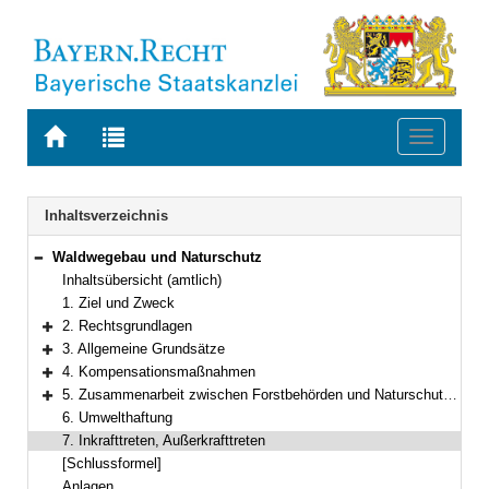
Zur
Zur
Toggle
Startseite
Trefferliste
navigati
von
der
BAYERN.RECHT
letzten
Navigation
Inhaltsverzeichnis
Suche
Waldwegebau und Naturschutz
Bereich reduzieren
Inhaltsübersicht (amtlich)
1. Ziel und Zweck
2. Rechtsgrundlagen
Bereich erweitern
3. Allgemeine Grundsätze
Bereich erweitern
4. Kompensationsmaßnahmen
Bereich erweitern
5. Zusammenarbeit zwischen Forstbehörden und Naturschutzbehörden
Bereich erweitern
6. Umwelthaftung
7. Inkrafttreten, Außerkrafttreten
[Schlussformel]
Anlagen