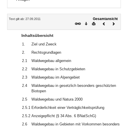
Inhalt
Gesamtansicht
Text gilt ab: 27.09.2011
Download
Drucken
Vorheriges
Nächste
Dokument
Dokume
Inhaltsübersicht
1.
Ziel und Zweck
2.
Rechtsgrundlagen
2.1
Waldwegebau allgemein
2.2
Waldwegebau in Schutzgebieten
2.3
Waldwegebau im Alpengebiet
2.4
Waldwegebau in gesetzlich besonders geschützten
Biotopen
2.5
Waldwegebau und Natura 2000
2.5.1
Erforderlichkeit einer Verträglichkeitsprüfung
2.5.2
Anzeigepflicht (§ 34 Abs. 6 BNatSchG)
2.6
Waldwegebau in Gebieten mit Vorkommen besonders