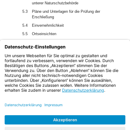
unterer Naturschutzbehörde
5.3
Pläne und Unterlagen für die Prüfung der
Erschließung
5.4
Einvernehmlichkeit
5.5
Ortseinsichten
5.6
Beteiligung weiterer Behörden
6.
Umwelthaftung
7.
Inkrafttreten, Außerkrafttreten
Bayern.de
BayernPortal
Datenschutz
Impressum
Barrierefreiheit
Hilfe