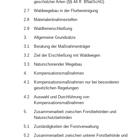
geschützter Arten (§§ 44 ff. BNatSchG)
2.7
Waldwegebau in der Flurbereinigung
2.8
Materialentnahmestellen
2.9
Waldfeinerschließung
3.
Allgemeine Grundsätze
3.1
Beratung der Maßnahmenträger
3.2
Ziel der Erschließung mit Waldwegen
3.3
Naturschonender Wegebau
4.
Kompensationsmaßnahmen
4.1
Kompensationsmaßnahmen nur bei besonderen
gesetzlichen Regelungen
4.2
Auswahl und Durchführung von
Kompensationsmaßnahmen
5.
Zusammenarbeit zwischen Forstbehörden und
Naturschutzbehörden
5.1
Zuständigkeiten der Forstverwaltung
5.2
Zusammenarbeit zwischen unterer Forstbehörde und