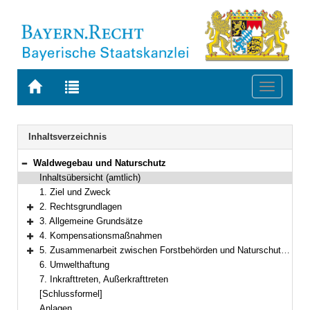
Zur
Zur
Toggle
Startseite
Trefferliste
navigati
von
der
BAYERN.RECHT
letzten
Navigation
Inhaltsverzeichnis
Suche
Waldwegebau und Naturschutz
Bereich reduzieren
Inhaltsübersicht (amtlich)
1. Ziel und Zweck
2. Rechtsgrundlagen
Bereich erweitern
3. Allgemeine Grundsätze
Bereich erweitern
4. Kompensationsmaßnahmen
Bereich erweitern
5. Zusammenarbeit zwischen Forstbehörden und Naturschutzbehörden
Bereich erweitern
6. Umwelthaftung
7. Inkrafttreten, Außerkrafttreten
[Schlussformel]
Anlagen