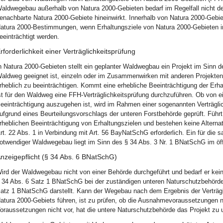
aldwegebau außerhalb von Natura 2000-Gebieten bedarf im Regelfall nicht de
enachbarte Natura 2000-Gebiete hineinwirkt. Innerhalb von Natura 2000-Gebi
atura 2000-Bestimmungen, wenn Erhaltungsziele von Natura 2000-Gebieten i
eeinträchtigt werden.
rforderlichkeit einer Verträglichkeitsprüfung
n Natura 2000-Gebieten stellt ein geplanter Waldwegbau ein Projekt im Sinn 
aldweg geeignet ist, einzeln oder im Zusammenwirken mit anderen Projekten 
rheblich zu beeinträchtigen. Kommt eine erhebliche Beeinträchtigung der Erha
st für den Waldweg eine FFH-Verträglichkeitsprüfung durchzuführen. Ob von ei
eeinträchtigung auszugehen ist, wird im Rahmen einer sogenannten Verträgli
ufgrund eines Beurteilungsvorschlags der unteren Forstbehörde geprüft. Führt
rheblichen Beeinträchtigung von Erhaltungszielen und bestehen keine Altern
rt. 22 Abs. 1 in Verbindung mit Art. 56 BayNatSchG erforderlich. Ein für 
otwendiger Waldwegebau liegt im Sinn des § 34 Abs. 3 Nr. 1 BNatSchG im öffen
nzeigepflicht (§ 34 Abs. 6 BNatSchG)
ird der Waldwegebau nicht von einer Behörde durchgeführt und bedarf er kei
 34 Abs. 6 Satz 1 BNatSchG bei der zuständigen unteren Naturschutzbehörde 
atz 1 BNatSchG darstellt. Kann der Wegebau nach dem Ergebnis der Verträgli
atura 2000-Gebiets führen, ist zu prüfen, ob die Ausnahmevoraussetzungen 
oraussetzungen nicht vor, hat die untere Naturschutzbehörde das Projekt zu