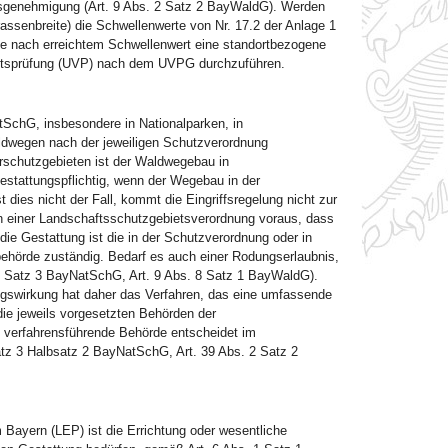
sgenehmigung (Art. 9 Abs. 2 Satz 2 BayWaldG). Werden
ssenbreite) die Schwellenwerte von Nr. 17.2 der Anlage 1
 je nach erreichtem Schwellenwert eine standortbezogene
keitsprüfung (UVP) nach dem UVPG durchzuführen.
SchG, insbesondere in Nationalparken, in
ldwegen nach der jeweiligen Schutzverordnung
rschutzgebieten ist der Waldwegebau in
stattungspflichtig, wenn der Wegebau in der
 dies nicht der Fall, kommt die Eingriffsregelung nicht zur
n einer Landschaftsschutzgebietsverordnung voraus, dass
die Gestattung ist die in der Schutzverordnung oder in
behörde zuständig. Bedarf es auch einer Rodungserlaubnis,
 56 Satz 3 BayNatSchG, Art. 9 Abs. 8 Satz 1 BayWaldG).
ngswirkung hat daher das Verfahren, das eine umfassende
die jeweils vorgesetzten Behörden der
 verfahrensführende Behörde entscheidet im
atz 3 Halbsatz 2 BayNatSchG, Art. 39 Abs. 2 Satz 2
Bayern (LEP) ist die Errichtung oder wesentliche