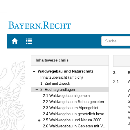
Zur
Zur
Startseite
Trefferliste
von
der
Navigation
BAYERN.RECHT
letzten
Inhalt
Inhaltsverzeichnis
Suche
Waldwegebau und Naturschutz
2.
R
Bereich reduzieren
Inhaltsübersicht (amtlich)
2.1
W
1. Ziel und Zweck
2. Rechtsgrundlagen
W
Bereich reduzieren
2.1 Waldwegebau allgemein
W
S
2.2 Waldwegebau in Schutzgebieten
n
2.3 Waldwegebau im Alpengebiet
A
2.4 Waldwegebau in gesetzlich besonders geschützten Biotopen
A
2.5 Waldwegebau und Natura 2000
d
Bereich erweitern
2.6 Waldwegebau in Gebieten mit Vorkommen besonders geschützter Arten (§§ 44 ff. BNatSchG)