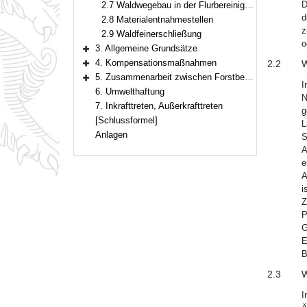
D
2.7 Waldwegebau in der Flurbereinigung
d
2.8 Materialentnahmestellen
z
2.9 Waldfeinerschließung
o
3. Allgemeine Grundsätze
Bereich erweitern
4. Kompensationsmaßnahmen
2.2
W
Bereich erweitern
5. Zusammenarbeit zwischen Forstbehörden und Naturschutzbehörden
I
Bereich erweitern
6. Umwelthaftung
N
7. Inkrafttreten, Außerkrafttreten
g
[Schlussformel]
L
Anlagen
S
A
e
A
i
Z
P
G
E
B
2.3
W
I