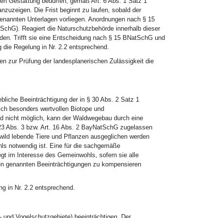
hen Gestattung bedürfen, gemäß Art. 6 Abs. 1 Satz 1
uzeigen. Die Frist beginnt zu laufen, sobald der
 genannten Unterlagen vorliegen. Anordnungen nach § 15
tSchG). Reagiert die Naturschutzbehörde innerhalb dieser
rden. Trifft sie eine Entscheidung nach § 15 BNatSchG und
ng die Regelung in Nr. 2.2 entsprechend.
n zur Prüfung der landesplanerischen Zulässigkeit die
bliche Beeinträchtigung der in § 30 Abs. 2 Satz 1
ch besonders wertvollen Biotope und
nd nicht möglich, kann der Waldwegebau durch eine
3 Abs. 3 bzw. Art. 16 Abs. 2 BayNatSchG zugelassen
 wild lebende Tiere und Pflanzen ausgeglichen werden
 notwendig ist. Eine für die sachgemäße
gt im Interesse des Gemeinwohls, sofern sie alle
ben genannten Beeinträchtigungen zu kompensieren
g in Nr. 2.2 entsprechend.
und Vogelschutzgebiete) beeinträchtigen. Der