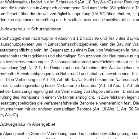
er Waldwegebau bedarf nur im Schutzwald (Art. 10 BayWaldG) einer Rodung
urch die tatsächlich in Anspruch genommene Rodungsfläche (Wegelänge x Tra
um Gesetz über die Umweltverträglichkeitsprüfung (UVPG) überschritten, ist
der eine allgemeine Vorprüfung des Einzelfalls bzw. eine Umweltverträglich
aldwegebau in Schutzgebieten
n Schutzgebieten nach Kapitel 4 Abschnitt 1 BNatSchG und Teil 3 des BayNat
aturschutzgebieten und in Landschaftsschutzgebieten, kann der Bau von Wa
estattungspflichtig sein. Im Gegensatz zu einem Bau von Waldwegen in Natu
andschaftsschutzgebieten und ehemaligen Schutzzonen der Naturparke nur ge
chutzgebietsverordnung als Zulassungstatbestand ausdrücklich erfasst ist. Ist
nwendung (vgl. Nr. 2.1). Im Übrigen setzt die Aufnahme des Waldwegebaus i
rnsthafte Beeinträchtigungen von Natur und Landschaft zu erwarten sind. Für 
rt. 18 in Verbindung mit Art. 44, Art. 56 BayNatSchG bestimmte Naturschutz
st die Ersetzungswirkung beider Verfahren zu beachten (Art. 18 Abs. 1, Art.
iel der Ersetzungsregelung ist die Vermeidung von Doppelverfahren. Ersetzu
rüfung des Vorhabens in einem Verfahren ermöglicht. In Zweifelsfällen legen 
estattungsbehörden die verfahrensführende Behörde einvernehmlich fest. Die
invernehmen mit der anderen zuständigen Behörde (Art. 18 Abs. 1, Art. 56 S
ayWaldG).
aldwegebau im Alpengebiet
m Alpengebiet im Sinn der Verordnung über das Landesentwicklungsprogramm 