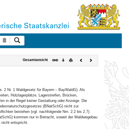
Suche ausführen
Suche zurücksetzen
Download
Drucken
Vorheriges
Nächstes
Gesamtansicht
Dokument
Dokument
s. 2 Nr. 1 Waldgesetz für Bayern – BayWaldG). Als
en, Holzlagerplätze, Lagerstreifen, Brücken,
 in der Regel keiner Gestattung oder Anzeige. Die
undesnaturschutzgesetzes (BNatSchG) nicht zur
ichten bestehen (vgl. nachfolgende Nrn. 2.2 bis 2.7).
atSchG) kommen nur in Betracht, soweit der Waldwegebau
nicht entspricht.