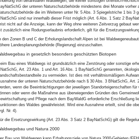
nderung von befahrbaren Waldwegen, die keiner sonstigen öffentlich-rechtlic
ayNatSchG der unteren Naturschutzbehörde mindestens drei Monate vorher anz
aturschutzbehörde die im Weiteren unter Nr. 5 Abs. 3 Spiegelstriche 1 bis 3
NatSchG sind nur innerhalb dieser Frist möglich (Art. 6 Abs. 1 Satz 2 BayNa
rist nicht auf die Anzeige, kann der Weg ohne weiteren Zeitverzug gebaut we
st zusätzlich eine Rodungserlaubnis erforderlich, gilt für die Ersetzungswirku
n den Zonen B und C der Erholungslandschaft Alpen ist bei Waldwegeneubaute
öhere Landesplanungsbehörde (Regierung) einzuschalten.
aldwegebau in gesetzlich besonders geschützten Biotopen
eim Bau eines Waldwegs ist grundsätzlich eine Zerstörung oder sonstige erhe
NatSchG, Art. 23 Abs. 1 und Art. 16 Abs. 1 BayNatSchG genannten, ökologis
andschaftsbestandteile zu vermeiden. Ist dies mit verhältnismäßigem Aufwa
usnahme der unteren Naturschutzbehörde nach § 30 Abs. 3 BNatSchG, Art. 2
erden, wenn die Beeinträchtigungen der jeweiligen Standorteigenschaften für
önnen oder wenn die Maßnahme aus überwiegenden Gründen des Gemeinwohls
ewirtschaftung und Pflege nach dem BayWaldG erforderliche Erschließung lie
unktionen des Waldes gewährleistet. Wird eine Ausnahme erteilt, sind die o
vgl. Nr. 4).
ür die Ersetzungswirkung (Art. 23 Abs. 3 Satz 2 BayNatSchG) gilt die Regelun
aldwegebau und Natura 2000
er Bau von Waldwegen kann Erhaltungsziele von Natura 2000-Gebieten (FFH- 