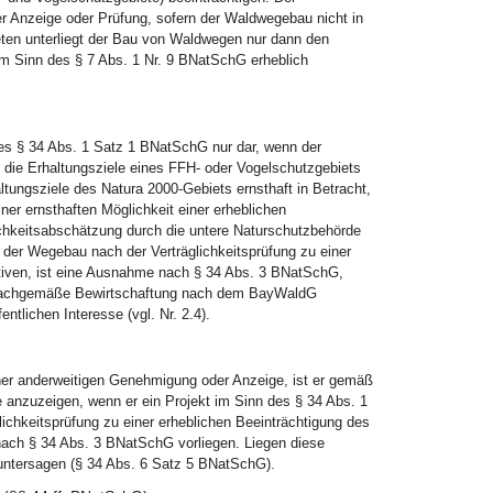
r Anzeige oder Prüfung, sofern der Waldwegebau nicht in
eten unterliegt der Bau von Waldwegen nur dann den
m Sinn des § 7 Abs. 1 Nr. 9 BNatSchG erheblich
des § 34 Abs. 1 Satz 1 BNatSchG nur dar, wenn der
die Erhaltungsziele eines FFH- oder Vogelschutzgebiets
ltungsziele des Natura 2000-Gebiets ernsthaft in Betracht,
ner ernsthaften Möglichkeit einer erheblichen
chkeitsabschätzung durch die untere Naturschutzbehörde
 der Wegebau nach der Verträglichkeitsprüfung zu einer
ativen, ist eine Ausnahme nach § 34 Abs. 3 BNatSchG,
die sachgemäße Bewirtschaftung nach dem BayWaldG
tlichen Interesse (vgl. Nr. 2.4).
ner anderweitigen Genehmigung oder Anzeige, ist er gemäß
anzuzeigen, wenn er ein Projekt im Sinn des § 34 Abs. 1
chkeitsprüfung zu einer erheblichen Beeinträchtigung des
nach § 34 Abs. 3 BNatSchG vorliegen. Liegen diese
 untersagen (§ 34 Abs. 6 Satz 5 BNatSchG).