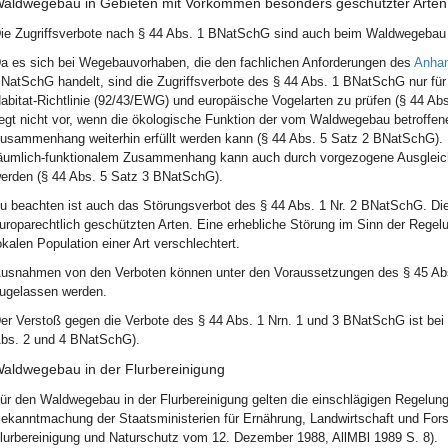
aldwegebau in Gebieten mit Vorkommen besonders geschützter Arten 
ie Zugriffsverbote nach § 44 Abs. 1 BNatSchG sind auch beim Waldwegebau
a es sich bei Wegebauvorhaben, die den fachlichen Anforderungen des
Anha
NatSchG handelt, sind die Zugriffsverbote des § 44 Abs. 1 BNatSchG nur für
abitat-Richtlinie (92/43/EWG) und europäische Vogelarten zu prüfen (§ 44 A
iegt nicht vor, wenn die ökologische Funktion der vom Waldwegebau betroffen
usammenhang weiterhin erfüllt werden kann (§ 44 Abs. 5 Satz 2 BNatSchG). D
äumlich-funktionalem Zusammenhang kann auch durch vorgezogene Ausgleichs
erden (§ 44 Abs. 5 Satz 3 BNatSchG).
u beachten ist auch das Störungsverbot des § 44 Abs. 1 Nr. 2 BNatSchG. Die
uroparechtlich geschützten Arten. Eine erhebliche Störung im Sinn der Regelu
okalen Population einer Art verschlechtert.
usnahmen von den Verboten können unter den Voraussetzungen des § 45 Ab
ugelassen werden.
er Verstoß gegen die Verbote des § 44 Abs. 1 Nrn. 1 und 3 BNatSchG ist bei s
bs. 2 und 4 BNatSchG).
aldwegebau in der Flurbereinigung
ür den Waldwegebau in der Flurbereinigung gelten die einschlägigen Regelun
ekanntmachung der Staatsministerien für Ernährung, Landwirtschaft und For
lurbereinigung und Naturschutz vom 12. Dezember 1988, AllMBl 1989 S. 8).