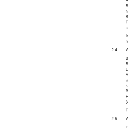
Ä
B
N
B
F
i
I
h
2.4
W
B
B
L
A
w
k
B
F
(
F
2.5
W
D