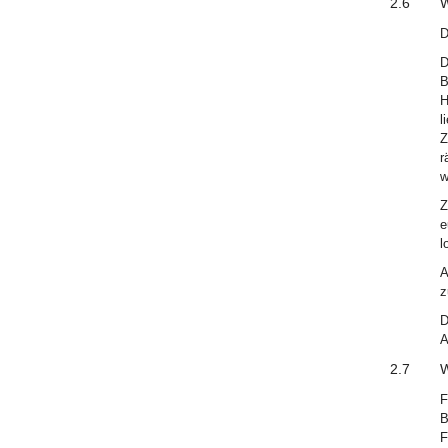
2.6
W
D
D
B
H
l
Z
r
w
Z
e
l
A
z
D
A
2.7
W
F
B
F