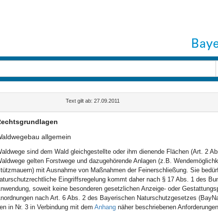
Text gilt ab: 27.09.2011
echtsgrundlagen
aldwegebau allgemein
aldwege sind dem Wald gleichgestellte oder ihm dienende Flächen (Art. 2 Ab
aldwege gelten Forstwege und dazugehörende Anlagen (z.B. Wendemöglichkeit
tützmauern) mit Ausnahme von Maßnahmen der Feinerschließung. Sie bedürfen
aturschutzrechtliche Eingriffsregelung kommt daher nach § 17 Abs. 1 des B
nwendung, soweit keine besonderen gesetzlichen Anzeige- oder Gestattungspfl
nordnungen nach Art. 6 Abs. 2 des Bayerischen Naturschutzgesetzes (BayN
en in Nr. 3 in Verbindung mit dem
Anhang
näher beschriebenen Anforderungen 