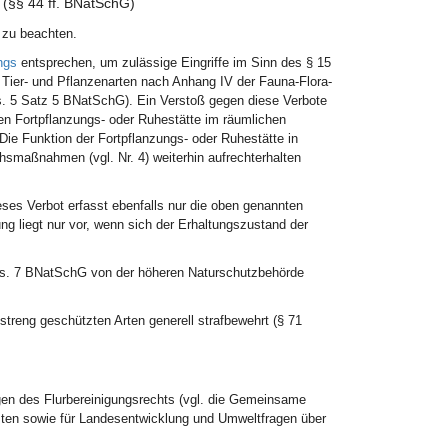
(§§ 44 ff. BNatSchG)
 zu beachten.
ngs
entsprechen, um zulässige Eingriffe im Sinn des § 15
 Tier- und Pflanzenarten nach Anhang IV der Fauna-Flora-
bs. 5 Satz 5 BNatSchG). Ein Verstoß gegen diese Verbote
en Fortpflanzungs- oder Ruhestätte im räumlichen
ie Funktion der Fortpflanzungs- oder Ruhestätte in
maßnahmen (vgl. Nr. 4) weiterhin aufrechterhalten
ses Verbot erfasst ebenfalls nur die oben genannten
ng liegt nur vor, wenn sich der Erhaltungszustand der
s. 7 BNatSchG von der höheren Naturschutzbehörde
treng geschützten Arten generell strafbewehrt (§ 71
gen des Flurbereinigungsrechts (vgl. die Gemeinsame
sten sowie für Landesentwicklung und Umweltfragen über