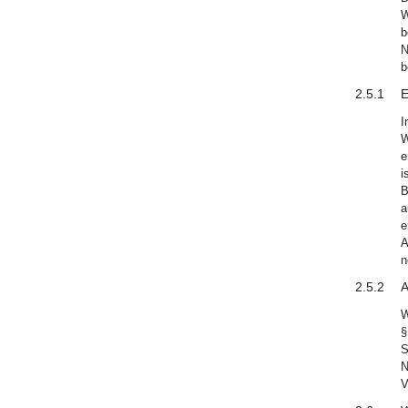
W
b
N
b
2.5.1
E
I
W
e
i
B
a
e
A
n
2.5.2
A
W
§
S
N
V