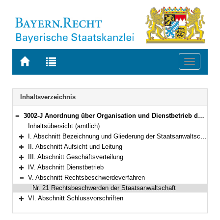
Zur
Zur
Toggle
Startseite
Trefferliste
navigati
von
der
BAYERN.RECHT
letzten
Navigation
Inhaltsverzeichnis
Suche
3002-J Anordnung über Organisation und Dienstbetrieb der Staatsanwaltschaften (OrgStA) Bekanntmachung des Bayerischen Staatsministeriums der Justiz und für Verbraucherschutz vom 16. März 2011, Az. 3262 - II - 3110/2010 (JMBl. S. 53)
Bereich reduzieren
Inhaltsübersicht (amtlich)
I. Abschnitt Bezeichnung und Gliederung der Staatsanwaltschaften
Bereich erweitern
II. Abschnitt Aufsicht und Leitung
Bereich erweitern
III. Abschnitt Geschäftsverteilung
Bereich erweitern
IV. Abschnitt Dienstbetrieb
Bereich erweitern
V. Abschnitt Rechtsbeschwerdeverfahren
Bereich reduzieren
Nr. 21 Rechtsbeschwerden der Staatsanwaltschaft
VI. Abschnitt Schlussvorschriften
Bereich erweitern