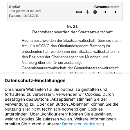
Inhalt
OrgStA
Gesamtansicht
Text gilt ab: 01.02.2021
Download
Drucken
Vorheriges
Nächste
Fassung: 16.03.2011
Dokument
Dokume
Nr. 21
Rechtsbeschwerden der Staatsanwaltschaft
Rechtsbeschwerden der Staatsanwaltschaft, über die nach
Art. 11b AGGVG das Oberlandesgericht Bamberg zu
entscheiden hat, werden von den Staatsanwaltschaften in
den Bezirken der Oberlandesgerichte München und
Nürnberg über die für sie zuständige
Generalstaatsanwaltschaft der Generalstaatsanwaltschaft
Bamberg vorgelegt. Für die Rücknahme oder Beschränkung
einer Rechtsbeschwerde bedarf die
Generalstaatsanwaltschaft Bamberg der Zustimmung der
Generalstaatsanwaltschaft, über die das Rechtsmittel
vorgelegt wurde.
Bayern.de
BayernPortal