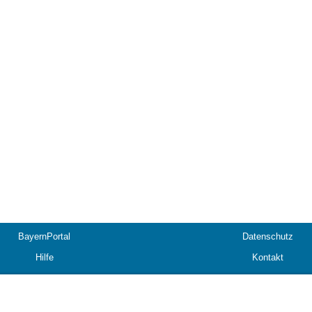
BayernPortal
Datenschutz
Hilfe
Kontakt