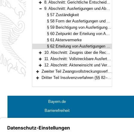
8. Abschnitt: Gerichtliche Entscheidungen (§§ 52–56)
Bereich erweitern
9. Abschnitt: Ausfertigungen und Abschriften (Ablichtungen) von Entscheidungen und Vergleichen (§§ 57–62)
Bereich reduzieren
§ 57 Zuständigkeit
§ 58 Form der Ausfertigungen und Abschriften
§ 59 Berichtigung von Ausfertigungen und Abschriften
§ 60 Zeitpunkt der Erteilung von Ausfertigungen und Abschriften
§ 61 Aktenvermerke
§ 62 Erteilung von Ausfertigungen oder Abschriften an Rechtsanwälte
10. Abschnitt: Zeugnis über die Rechtskraft (§§ 63–65)
Bereich erweitern
11. Abschnitt: Vollstreckbare Ausfertigungen (§§ 66–70)
Bereich erweitern
12. Abschnitt: Akteneinsicht und Verfahrensauskünfte (§§ 71–72)
Bereich erweitern
Zweiter Teil Zwangsvollstreckungsverfahren (§§ 73–81)
Bereich erweitern
Dritter Teil Insolvenzverfahren (§§ 82–90)
Bereich erweitern
Bayern.de
Barrierefreiheit