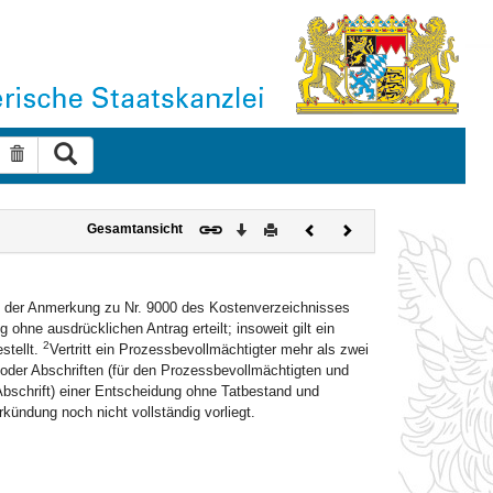
Suche ausführen
Suche zurücksetzen
Download
Drucken
Vorheriges
Nächstes
Gesamtansicht
Dokument
Dokument
3 der Anmerkung zu Nr. 9000 des Kostenverzeichnisses
ne ausdrücklichen Antrag erteilt; insoweit gilt ein
2
stellt.
Vertritt ein Prozessbevollmächtigter mehr als zwei
 oder Abschriften (für den Prozessbevollmächtigten und
(Abschrift) einer Entscheidung ohne Tatbestand und
kündung noch nicht vollständig vorliegt.