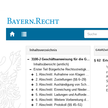
Zur
Zur
Startseite
Trefferliste
von
der
Navigation
BAYERN.RECHT
letzten
Inhalt
Inhaltsverzeichnis
GAbRZwI
Suche
3100-J Geschäftsanweisung für die Geschäftsstellen der Gerichte in bürgerlichen Rechtsstreitigkeiten, Zwangsvollstreckungs- und Insolvenzverfahren (GAbRZwIns) Bekanntmachung des Bayerischen Staatsministeriums der Justiz und für Verbraucherschutz vom 2. November 2010, Az. 1463 - I - 3789/2008 (JMBl. S. 110) (§§ 1–90)
§ 62
Ert
Bereich reduzieren
Inhaltsübersicht (amtlich)
1
Erster Teil Bürgerliche Rechtsstreitigkeiten (§§ 1–72)
z
Bereich reduzieren
1. Abschnitt: Aufnahme von Klagen und Anträgen (§§ 1–5)
A
Bereich erweitern
2. Abschnitt: Zustellungen (§§ 6–29)
S
Bereich erweitern
3. Abschnitt: Aushändigung von Schriftstücken, formlose Mitteilungen (§§ 30–31)
z
Bereich erweitern
4. Abschnitt: Einreichung und Niederlegung von Schrift- und Beweisstücken (§§ 32–33)
E
Bereich erweitern
5. Abschnitt: Ladungen und Aufforderungen (§§ 34–42)
Bereich erweitern
6. Abschnitt: Weitere Vorbereitung der mündlichen Verhandlung (§§ 43–44)
Bereich erweitern
7. Abschnitt: Protokoll (§§ 45–51)
Bereich erweitern