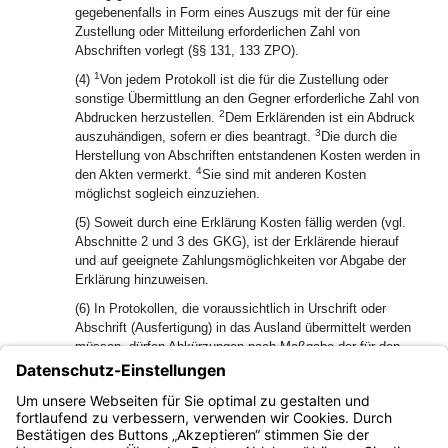
gegebenenfalls in Form eines Auszugs mit der für eine
Zustellung oder Mitteilung erforderlichen Zahl von
Abschriften vorlegt (§§ 131, 133 ZPO).
1
(4)
Von jedem Protokoll ist die für die Zustellung oder
sonstige Übermittlung an den Gegner erforderliche Zahl von
2
Abdrucken herzustellen.
Dem Erklärenden ist ein Abdruck
3
auszuhändigen, sofern er dies beantragt.
Die durch die
Herstellung von Abschriften entstandenen Kosten werden in
4
den Akten vermerkt.
Sie sind mit anderen Kosten
möglichst sogleich einzuziehen.
(5) Soweit durch eine Erklärung Kosten fällig werden (vgl.
Abschnitte 2 und 3 des GKG), ist der Erklärende hierauf
und auf geeignete Zahlungsmöglichkeiten vor Abgabe der
Erklärung hinzuweisen.
(6) In Protokollen, die voraussichtlich in Urschrift oder
Abschrift (Ausfertigung) in das Ausland übermittelt werden
müssen, dürfen Abkürzungen nach Maßgabe der für den
Rechtshilfeverkehr mit dem Ausland in Zivilsachen
geltenden Bestimmungen (vgl. § 17 Abs. 1 Satz 5 der
Rechtshilfeordnung für Zivilsachen – ZRHO) verwendet
werden.