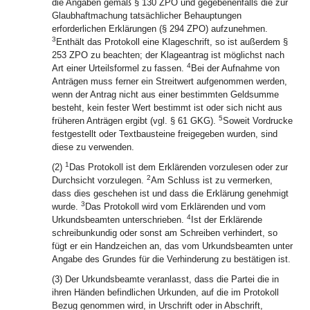
die Angaben gemäß § 130 ZPO und gegebenenfalls die zur
Glaubhaftmachung tatsächlicher Behauptungen
erforderlichen Erklärungen (§ 294 ZPO) aufzunehmen.
3
Enthält das Protokoll eine Klageschrift, so ist außerdem §
253 ZPO zu beachten; der Klageantrag ist möglichst nach
4
Art einer Urteilsformel zu fassen.
Bei der Aufnahme von
Anträgen muss ferner ein Streitwert aufgenommen werden,
wenn der Antrag nicht aus einer bestimmten Geldsumme
besteht, kein fester Wert bestimmt ist oder sich nicht aus
5
früheren Anträgen ergibt (vgl. § 61 GKG).
Soweit Vordrucke
festgestellt oder Textbausteine freigegeben wurden, sind
diese zu verwenden.
1
(2)
Das Protokoll ist dem Erklärenden vorzulesen oder zur
2
Durchsicht vorzulegen.
Am Schluss ist zu vermerken,
dass dies geschehen ist und dass die Erklärung genehmigt
3
wurde.
Das Protokoll wird vom Erklärenden und vom
4
Urkundsbeamten unterschrieben.
Ist der Erklärende
schreibunkundig oder sonst am Schreiben verhindert, so
fügt er ein Handzeichen an, das vom Urkundsbeamten unter
Angabe des Grundes für die Verhinderung zu bestätigen ist.
(3) Der Urkundsbeamte veranlasst, dass die Partei die in
ihren Händen befindlichen Urkunden, auf die im Protokoll
Bezug genommen wird, in Urschrift oder in Abschrift,