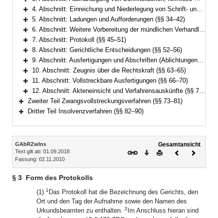
Bereich erweitern
4. Abschnitt: Einreichung und Niederlegung von Schrift- und Beweisstücken (§§ 32–33)
Bereich erweitern
5. Abschnitt: Ladungen und Aufforderungen (§§ 34–42)
Bereich erweitern
6. Abschnitt: Weitere Vorbereitung der mündlichen Verhandlung (§§ 43–44)
Bereich erweitern
7. Abschnitt: Protokoll (§§ 45–51)
Bereich erweitern
8. Abschnitt: Gerichtliche Entscheidungen (§§ 52–56)
Bereich erweitern
9. Abschnitt: Ausfertigungen und Abschriften (Ablichtungen) von Entscheidungen und Vergleichen (§§ 57–62)
Bereich erweitern
10. Abschnitt: Zeugnis über die Rechtskraft (§§ 63–65)
Bereich erweitern
11. Abschnitt: Vollstreckbare Ausfertigungen (§§ 66–70)
Bereich erweitern
12. Abschnitt: Akteneinsicht und Verfahrensauskünfte (§§ 71–72)
Bereich erweitern
Zweiter Teil Zwangsvollstreckungsverfahren (§§ 73–81)
Bereich erweitern
Dritter Teil Insolvenzverfahren (§§ 82–90)
Bereich erweitern
Inhalt
GAbRZwIns
Gesamtansicht
Text gilt ab: 01.09.2018
Download
Drucken
Vorheriges
Nächste
Fassung: 02.11.2010
Dokument
Dokume
§ 3
Form des Protokolls
1
(1)
Das Protokoll hat die Bezeichnung des Gerichts, den
Ort und den Tag der Aufnahme sowie den Namen des
2
Urkundsbeamten zu enthalten.
Im Anschluss hieran sind