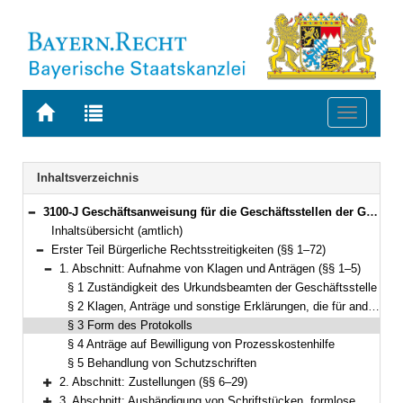
Zur
Zur
Toggle
Startseite
Trefferliste
navigati
von
der
BAYERN.RECHT
letzten
Navigation
Inhaltsverzeichnis
Suche
3100-J Geschäftsanweisung für die Geschäftsstellen der Gerichte in bürgerlichen Rechtsstreitigkeiten, Zwangsvollstreckungs- und Insolvenzverfahren (GAbRZwIns) Bekanntmachung des Bayerischen Staatsministeriums der Justiz und für Verbraucherschutz vom 2. November 2010, Az. 1463 - I - 3789/2008 (JMBl. S. 110) (§§ 1–90)
Bereich reduzieren
Inhaltsübersicht (amtlich)
Erster Teil Bürgerliche Rechtsstreitigkeiten (§§ 1–72)
Bereich reduzieren
1. Abschnitt: Aufnahme von Klagen und Anträgen (§§ 1–5)
Bereich reduzieren
§ 1 Zuständigkeit des Urkundsbeamten der Geschäftsstelle
§ 2 Klagen, Anträge und sonstige Erklärungen, die für andere Gerichte bestimmt sind
§ 3 Form des Protokolls
§ 4 Anträge auf Bewilligung von Prozesskostenhilfe
§ 5 Behandlung von Schutzschriften
2. Abschnitt: Zustellungen (§§ 6–29)
Bereich erweitern
3. Abschnitt: Aushändigung von Schriftstücken, formlose Mitteilungen (§§ 30–31)