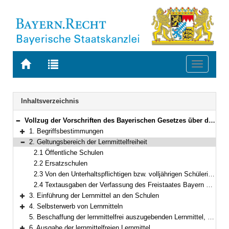
Zur
Zur
Toggle
Startseite
Trefferliste
navigati
von
der
BAYERN.RECHT
letzten
Navigation
Inhaltsverzeichnis
Suche
Vollzug der Vorschriften des Bayerischen Gesetzes über das Erziehungs- und Unterrichtswesen und des Bayerischen Schulfinanzierungsgesetzes über die Lernmittelfreiheit
Bereich reduzieren
1. Begriffsbestimmungen
Bereich erweitern
2. Geltungsbereich der Lernmittelfreiheit
Bereich reduzieren
2.1 Öffentliche Schulen
2.2 Ersatzschulen
2.3 Von den Unterhaltspflichtigen bzw. volljährigen Schülerinnen und Schülern zu beschaffende Lernmittel
2.4 Textausgaben der Verfassung des Freistaates Bayern und des Grundgesetzes für die Bundesrepublik Deutschland
3. Einführung der Lernmittel an den Schulen
Bereich erweitern
4. Selbsterwerb von Lernmitteln
Bereich erweitern
5. Beschaffung der lernmittelfrei auszugebenden Lernmittel, Bedarfsermittlung und Bedarfsdeckung
6. Ausgabe der lernmittelfreien Lernmittel