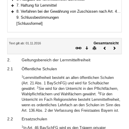
Bereich erweitern
7. Haftung für Lernmittel
Bereich erweitern
8. Verfahren bei der Gewährung von Zuschüssen nach Art. 46 BaySchFG
Bereich erweitern
9. Schlussbestimmungen
[Schlussformel]
Inhalt
Gesamtansicht
Text gilt ab: 01.11.2016
Download
Drucken
Vorheriges
Nächste
Dokument
Dokume
2.
Geltungsbereich der Lernmittelfreiheit
2.1
Öffentliche Schulen
1
Lernmittelfreiheit besteht an allen öffentlichen Schulen
(Art. 21 Abs. 1 BaySchFG) und wird für Schulbücher
2
gewährt.
Sie wird für den Unterricht in den Pflichtfächern,
3
Wahlpflichtfächern und Wahlfächern gewährt.
Für den
Unterricht im Fach Religionslehre besteht Lernmittelfreiheit,
wenn es ordentliches Lehrfach an den Schulen im Sinn des
Art. 136 Abs. 2 der Verfassung des Freistaates Bayern ist.
2.2
Ersatzschulen
1
In Art. 46 BaySchFG wird es den Trägern privater