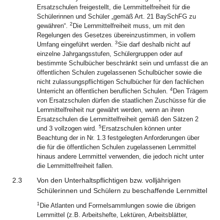
Ersatzschulen freigestellt, die Lernmittelfreiheit für die
Schülerinnen und Schüler „gemäß Art. 21 BaySchFG zu
2
gewähren“.
Die Lernmittelfreiheit muss, um mit den
Regelungen des Gesetzes übereinzustimmen, in vollem
3
Umfang eingeführt werden.
Sie darf deshalb nicht auf
einzelne Jahrgangsstufen, Schülergruppen oder auf
bestimmte Schulbücher beschränkt sein und umfasst die an
öffentlichen Schulen zugelassenen Schulbücher sowie die
nicht zulassungspflichtigen Schulbücher für den fachlichen
4
Unterricht an öffentlichen beruflichen Schulen.
Den Trägern
von Ersatzschulen dürfen die staatlichen Zuschüsse für die
Lernmittelfreiheit nur gewährt werden, wenn an ihren
Ersatzschulen die Lernmittelfreiheit gemäß den Sätzen 2
5
und 3 vollzogen wird.
Ersatzschulen können unter
Beachtung der in Nr. 1.3 festgelegten Anforderungen über
die für die öffentlichen Schulen zugelassenen Lernmittel
hinaus andere Lernmittel verwenden, die jedoch nicht unter
die Lernmittelfreiheit fallen.
2.3
Von den Unterhaltspflichtigen bzw. volljährigen
Schülerinnen und Schülern zu beschaffende Lernmittel
1
Die Atlanten und Formelsammlungen sowie die übrigen
Lernmittel (z.B. Arbeitshefte, Lektüren, Arbeitsblätter,