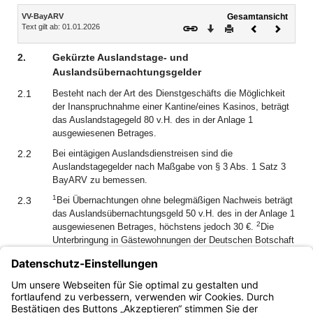
Inhalt
VV-BayARV
Gesamtansicht
Text gilt ab: 01.01.2026
Download
Drucken
Vorheriges
Nächste
Dokument
Dokume
2.
Gekürzte Auslandstage- und
Auslandsübernachtungsgelder
2.1
Besteht nach der Art des Dienstgeschäfts die Möglichkeit
der Inanspruchnahme einer Kantine/eines Kasinos, beträgt
das Auslandstagegeld 80 v.H. des in der Anlage 1
ausgewiesenen Betrages.
2.2
Bei eintägigen Auslandsdienstreisen sind die
Auslandstagegelder nach Maßgabe von § 3 Abs. 1 Satz 3
BayARV zu bemessen.
1
2.3
Bei Übernachtungen ohne belegmäßigen Nachweis beträgt
das Auslandsübernachtungsgeld 50 v.H. des in der Anlage 1
2
ausgewiesenen Betrages, höchstens jedoch 30 €.
Die
Unterbringung in Gästewohnungen der Deutschen Botschaft
in Moskau ist als amtlich unentgeltliche Unterkunft im Sinn
des Art. 11 Abs. 2 des Bayerischen Reisekostengesetzes
(BayRKG) anzusehen, sodass bei Ablehnung Art. 11 Abs. 3
BayRKG zu beachten ist.