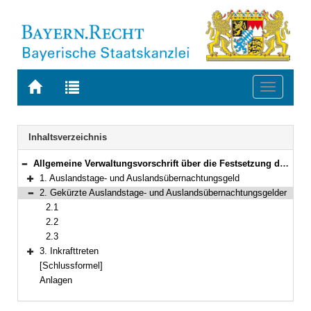
Zur
Zur
Toggle
Startseite
Trefferliste
navigati
von
der
BAYERN.RECHT
letzten
Navigation
Inhaltsverzeichnis
Suche
Allgemeine Verwaltungsvorschrift über die Festsetzung der Auslandstage- und Auslandsübernachtungsgelder
Bereich reduzieren
1. Auslandstage- und Auslandsübernachtungsgeld
Bereich erweitern
2. Gekürzte Auslandstage- und Auslandsübernachtungsgelder
Bereich reduzieren
2.1
2.2
2.3
3. Inkrafttreten
Bereich erweitern
[Schlussformel]
Anlagen