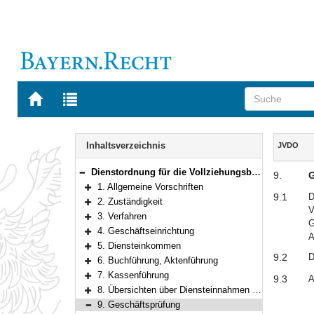
Zur
Zur
Startseite
Trefferliste
von
der
Navigation
BAYERN.RECHT
letzten
Inhalt
Inhaltsverzeichnis
JVDO
Suche
Dienstordnung für die Vollziehungsbeamten der Justiz (Justizvollstreckungssekretär, Justizvollstreckungsobersekretär, Justizvollstreckungshauptsekretär)
9.
G
Bereich reduzieren
1. Allgemeine Vorschriften
Bereich erweitern
9.1
D
2. Zuständigkeit
V
Bereich erweitern
3. Verfahren
G
Bereich erweitern
4. Geschäftseinrichtung
A
Bereich erweitern
5. Diensteinkommen
Bereich erweitern
9.2
D
6. Buchführung, Aktenführung
Bereich erweitern
7. Kassenführung
9.3
A
Bereich erweitern
8. Übersichten über Diensteinnahmen und Geschäftstätigkeit
Bereich erweitern
9. Geschäftsprüfung
Bereich reduzieren