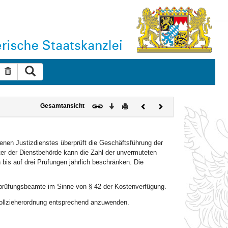
Suche ausführen
Suche zurücksetzen
Download
Drucken
Vorheriges
Nächstes
Gesamtansicht
Dokument
Dokument
enen Justizdienstes überprüft die Geschäftsführung der
er der Dienstbehörde kann die Zahl der unvermuteten
bis auf drei Prüfungen jährlich beschränken. Die
enprüfungsbeamte im Sinne von § 42 der Kostenverfügung.
svollzieherordnung entsprechend anzuwenden.