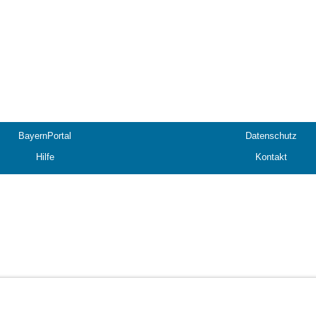
BayernPortal
Datenschutz
Hilfe
Kontakt