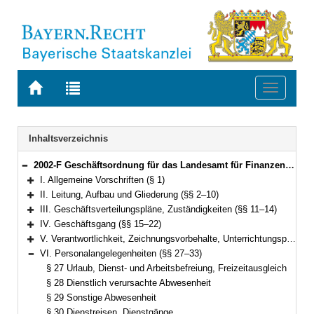
Zur
Zur
Toggle
Startseite
Trefferliste
navigati
von
der
BAYERN.RECHT
letzten
Navigation
Inhaltsverzeichnis
Suche
2002-F Geschäftsordnung für das Landesamt für Finanzen (LfFGO) Bekanntmachung des Bayerischen Staatsministeriums der Finanzen vom1. August 2005, Az. 41 - O 1800 - 009 - 31449/05 (FMBl. S. 150) (§§ 1–37)
Bereich reduzieren
I. Allgemeine Vorschriften (§ 1)
Bereich erweitern
II. Leitung, Aufbau und Gliederung (§§ 2–10)
Bereich erweitern
III. Geschäftsverteilungspläne, Zuständigkeiten (§§ 11–14)
Bereich erweitern
IV. Geschäftsgang (§§ 15–22)
Bereich erweitern
V. Verantwortlichkeit, Zeichnungsvorbehalte, Unterrichtungspflicht (§§ 23–26)
Bereich erweitern
VI. Personalangelegenheiten (§§ 27–33)
Bereich reduzieren
§ 27 Urlaub, Dienst- und Arbeitsbefreiung, Freizeitausgleich
§ 28 Dienstlich verursachte Abwesenheit
§ 29 Sonstige Abwesenheit
§ 30 Dienstreisen, Dienstgänge