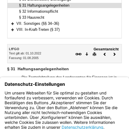
§ 31 Haftungsangelegenheiten
§ 32 Informationspflicht
§ 33 Hausrecht
VII. Sonstiges (§§ 34–36)
Bereich erweitern
VIII. In-Kraft-Treten (§ 37)
Bereich erweitern
Inhalt
LfFGO
Gesamtansicht
Text gilt ab: 01.10.2022
Download
Drucken
Vorheriges
Nächste
Fassung: 01.08.2005
Dokument
Dokume
§ 31
Haftungsangelegenheiten
Die Zentralabteilung des Landesamtes für Finanzen ist in
Haftungsangelegenheiten der Bediensteten des
Landesamtes für Finanzen zur abschließenden
Entscheidung zuständig, wenn bei der Haftungsprüfung
durch die Dienststellen eine Haftung bejaht wird.
Bayern.de
BayernPortal