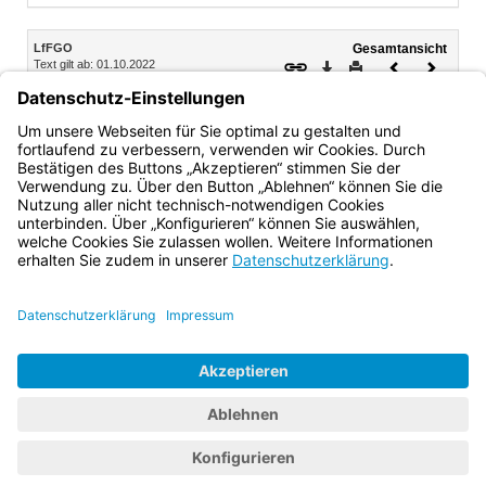
Inhalt
LfFGO
Gesamtansicht
Text gilt ab: 01.10.2022
Download
Drucken
Vorheriges
Nächste
Fassung: 01.08.2005
Dokument
Dokume
VIII. In-Kraft-Treten
§ 37 In-Kraft-Treten
Bayern.de
BayernPortal
Datenschutz
Impressum
Barrierefreiheit
Hilfe
Kontakt
Kontrastwechsel
Schriftgröße