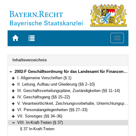
Zur
Zur
Toggle
Startseite
Trefferliste
navigati
von
der
BAYERN.RECHT
letzten
Navigation
Inhaltsverzeichnis
Suche
2002-F Geschäftsordnung für das Landesamt für Finanzen (LfFGO) Bekanntmachung des Bayerischen Staatsministeriums der Finanzen vom1. August 2005, Az. 41 - O 1800 - 009 - 31449/05 (FMBl. S. 150) (§§ 1–37)
Bereich reduzieren
I. Allgemeine Vorschriften (§ 1)
Bereich erweitern
II. Leitung, Aufbau und Gliederung (§§ 2–10)
Bereich erweitern
III. Geschäftsverteilungspläne, Zuständigkeiten (§§ 11–14)
Bereich erweitern
IV. Geschäftsgang (§§ 15–22)
Bereich erweitern
V. Verantwortlichkeit, Zeichnungsvorbehalte, Unterrichtungspflicht (§§ 23–26)
Bereich erweitern
VI. Personalangelegenheiten (§§ 27–33)
Bereich erweitern
VII. Sonstiges (§§ 34–36)
Bereich erweitern
VIII. In-Kraft-Treten (§ 37)
Bereich reduzieren
§ 37 In-Kraft-Treten