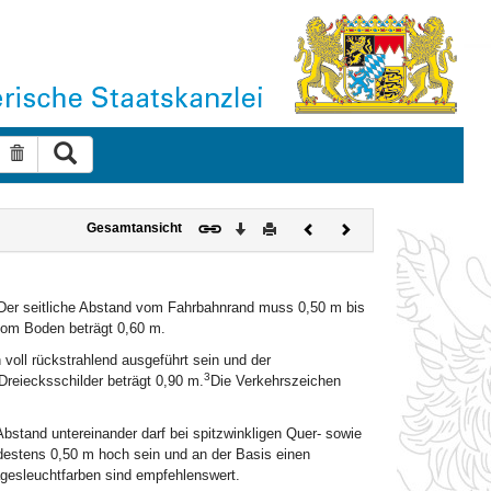
Suche ausführen
Suche zurücksetzen
Download
Drucken
Vorheriges
Nächstes
Gesamtansicht
Dokument
Dokument
Der seitliche Abstand vom Fahrbahnrand muss 0,50 m bis
vom Boden beträgt 0,60 m.
voll rückstrahlend ausgeführt sein und der
3
Dreiecksschilder beträgt 0,90 m.
Die Verkehrszeichen
Abstand untereinander darf bei spitzwinkligen Quer- sowie
ndestens 0,50 m hoch sein und an der Basis einen
gesleuchtfarben sind empfehlenswert.