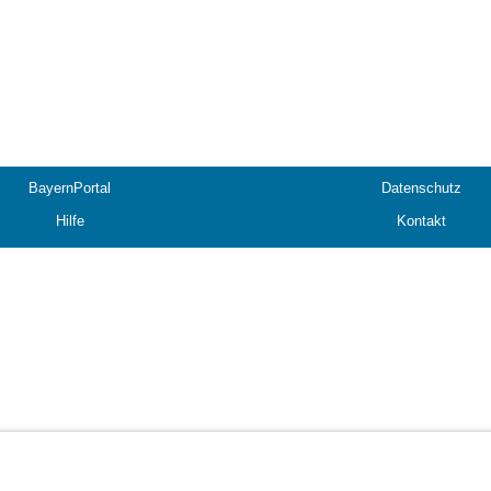
BayernPortal
Datenschutz
Hilfe
Kontakt