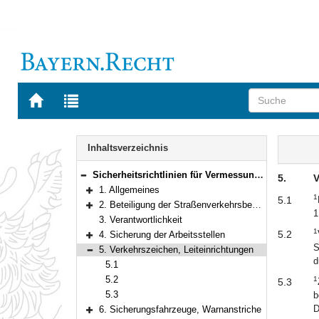
Zur
Zur
Startseite
Trefferliste
von
der
Navigation
BAYERN.RECHT
letzten
Inhalt
Inhaltsverzeichnis
Suche
Sicherheitsrichtlinien für Vermessungen auf Straßen in Bayern
5.
V
Bereich reduzieren
1. Allgemeines
1
Bereich erweitern
5.1
2. Beteiligung der Straßenverkehrsbehörde
1
Bereich erweitern
3. Verantwortlichkeit
1
5.2
4. Sicherung der Arbeitsstellen
Bereich erweitern
S
5. Verkehrszeichen, Leiteinrichtungen
Bereich reduzieren
d
5.1
5.2
1
5.3
5.3
b
D
6. Sicherungsfahrzeuge, Warnanstriche
Bereich erweitern