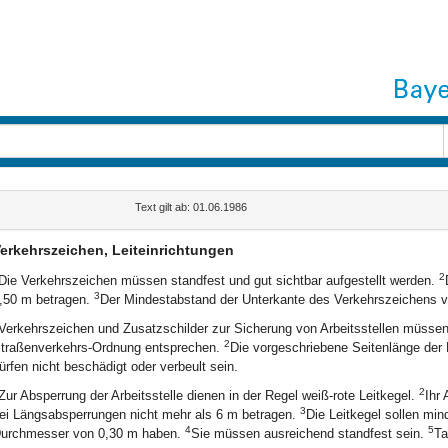
Text gilt ab: 01.06.1986
erkehrszeichen, Leiteinrichtungen
2
Die Verkehrszeichen müssen standfest und gut sichtbar aufgestellt werden.
3
,50 m betragen.
Der Mindestabstand der Unterkante des Verkehrszeichens 
Verkehrszeichen und Zusatzschilder zur Sicherung von Arbeitsstellen müssen 
2
traßenverkehrs-Ordnung entsprechen.
Die vorgeschriebene Seitenlänge der 
ürfen nicht beschädigt oder verbeult sein.
2
Zur Absperrung der Arbeitsstelle dienen in der Regel weiß-rote Leitkegel.
Ihr 
3
ei Längsabsperrungen nicht mehr als 6 m betragen.
Die Leitkegel sollen mi
4
5
urchmesser von 0,30 m haben.
Sie müssen ausreichend standfest sein.
Ta