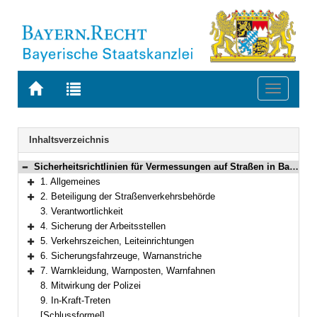
Zur
Zur
Toggle
Startseite
Trefferliste
navigati
von
der
BAYERN.RECHT
letzten
Navigation
Inhaltsverzeichnis
Suche
Sicherheitsrichtlinien für Vermessungen auf Straßen in Bayern
Bereich reduzieren
1. Allgemeines
Bereich erweitern
2. Beteiligung der Straßenverkehrsbehörde
Bereich erweitern
3. Verantwortlichkeit
4. Sicherung der Arbeitsstellen
Bereich erweitern
5. Verkehrszeichen, Leiteinrichtungen
Bereich erweitern
6. Sicherungsfahrzeuge, Warnanstriche
Bereich erweitern
7. Warnkleidung, Warnposten, Warnfahnen
Bereich erweitern
8. Mitwirkung der Polizei
9. In-Kraft-Treten
[Schlussformel]