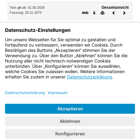
Inhalt
Gesamtansicht
Text gilt ab: 01.05.2026
Download
Drucken
Vorheriges
Nächste
Fassung: 20.11.1974
Dokument
Dokume
2.
Wie bisher werden für Personen, die nach allgemeinem
Strafrecht abgeurteilt wurden, weiße Vordrucke (Anlage 1),
für Personen, die nach Jugendstrafrecht abgeurteilt wurden,
grüne Vordrucke (Anlage 2) verwendet.
Bayern.de
BayernPortal
Datenschutz
Impressum
Barrierefreiheit
Hilfe
Kontakt
Kontrastwechsel
Schriftgröße