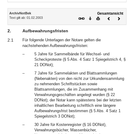
Inhalt
ArchivNotBek
Gesamtansicht
Text gilt ab: 01.02.2003
Download
Drucken
Vorheriges
Nächste
Dokument
Dokume
2.
Aufbewahrungsfristen
2.1
Für folgende Unterlagen der Notare gelten die
nachstehenden Aufbewahrungsfristen:
–
5 Jahre für Sammelbände für Wechsel- und
Scheckproteste (§ 5 Abs. 4 Satz 1 Spiegelstrich 4, §
21 DONot);
–
7 Jahre für Sammelakten und Blattsammlungen
(Nebenakten) von den nicht zur Urkundensammlung
zu nehmenden Schriftstücken sowie
Blattsammlungen, die im Zusammenhang mit
Verwahrungsgeschäften angelegt wurden (§ 22
DONot); der Notar kann spätestens bei der letzten
inhaltlichen Bearbeitung schriftlich eine längere
Aufbewahrungsfrist bestimmen (§ 5 Abs. 4 Satz 1
Spiegelstrich 3 DONot);
–
30 Jahre für Kostenregister (§ 16 DONot),
Verwahrungsbücher, Massenbücher,