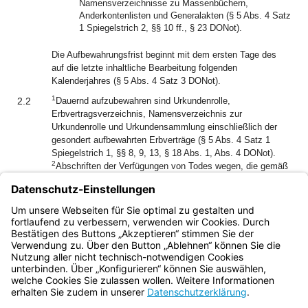
Namensverzeichnisse zu Massenbüchern,
Anderkontenlisten und Generalakten (§ 5 Abs. 4 Satz
1 Spiegelstrich 2, §§ 10 ff., § 23 DONot).
Die Aufbewahrungsfrist beginnt mit dem ersten Tage des
auf die letzte inhaltliche Bearbeitung folgenden
Kalenderjahres (§ 5 Abs. 4 Satz 3 DONot).
1
2.2
Dauernd aufzubewahren sind Urkundenrolle,
Erbvertragsverzeichnis, Namensverzeichnis zur
Urkundenrolle und Urkundensammlung einschließlich der
gesondert aufbewahrten Erbverträge (§ 5 Abs. 4 Satz 1
Spiegelstrich 1, §§ 8, 9, 13, § 18 Abs. 1, Abs. 4 DONot).
2
Abschriften der Verfügungen von Todes wegen, die gemäß
§ 16 Abs. 1 Satz 5 DONot in der ab 1.1.1985 geltenden
Fassung zu den Nebenakten genommen worden sind, sind
abweichend von Nummer 2.1 dauernd aufzubewahren (§ 5
Abs. 4 Satz 2 DONot).
Bayern.de
BayernPortal
Datenschutz