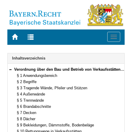
Zur
Zur
Toggle
Startseite
Trefferliste
navigati
von
der
BAYERN.RECHT
letzten
Navigation
Inhaltsverzeichnis
Suche
Verordnung über den Bau und Betrieb von Verkaufsstätten (Bayerische Verkaufsstättenverordnung – BayVkV) Vom 6. November 1997 (GVBl. S. 751) BayRS 2132-1-6-B (§§ 1–34)
Bereich reduzieren
§ 1 Anwendungsbereich
§ 2 Begriffe
§ 3 Tragende Wände, Pfeiler und Stützen
§ 4 Außenwände
§ 5 Trennwände
§ 6 Brandabschnitte
§ 7 Decken
§ 8 Dächer
§ 9 Bekleidungen, Dämmstoffe, Bodenbeläge
§ 10 Rettungswege in Verkaufsstätten