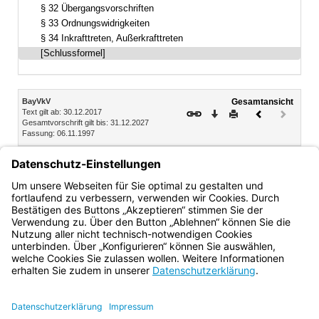
§ 32 Übergangsvorschriften
§ 33 Ordnungswidrigkeiten
§ 34 Inkrafttreten, Außerkrafttreten
[Schlussformel]
Inhalt
BayVkV
Gesamtansicht
Text gilt ab: 30.12.2017
Download
Drucken
Vorheriges
Nächste
Gesamtvorschrift gilt bis: 31.12.2027
Dokument
Dokume
Fassung: 06.11.1997
(inaktiv)
München, den 6. November 1997
Bayerisches Staatsministerium des Innern
Dr. Günther Beckstein, Staatsminister
Bayern.de
BayernPortal
Datenschutz
Impressum