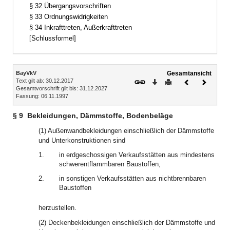
§ 32 Übergangsvorschriften
§ 33 Ordnungswidrigkeiten
§ 34 Inkrafttreten, Außerkrafttreten
[Schlussformel]
Inhalt
BayVkV
Gesamtansicht
Text gilt ab: 30.12.2017
Download
Drucken
Vorheriges
Nächste
Gesamtvorschrift gilt bis: 31.12.2027
Dokument
Dokume
Fassung: 06.11.1997
§ 9
Bekleidungen, Dämmstoffe, Bodenbeläge
(1) Außenwandbekleidungen einschließlich der Dämmstoffe
und Unterkonstruktionen sind
1.
in erdgeschossigen Verkaufsstätten aus mindestens
schwerentflammbaren Baustoffen,
2.
in sonstigen Verkaufsstätten aus nichtbrennbaren
Baustoffen
herzustellen.
(2) Deckenbekleidungen einschließlich der Dämmstoffe und