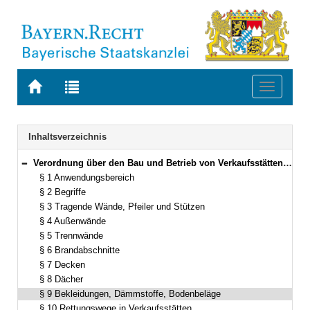
Zur
Zur
Toggle
Startseite
Trefferliste
navigati
von
der
BAYERN.RECHT
letzten
Navigation
Inhaltsverzeichnis
Suche
Verordnung über den Bau und Betrieb von Verkaufsstätten (Bayerische Verkaufsstättenverordnung – BayVkV) Vom 6. November 1997 (GVBl. S. 751) BayRS 2132-1-6-B (§§ 1–34)
Bereich reduzieren
§ 1 Anwendungsbereich
§ 2 Begriffe
§ 3 Tragende Wände, Pfeiler und Stützen
§ 4 Außenwände
§ 5 Trennwände
§ 6 Brandabschnitte
§ 7 Decken
§ 8 Dächer
§ 9 Bekleidungen, Dämmstoffe, Bodenbeläge
§ 10 Rettungswege in Verkaufsstätten