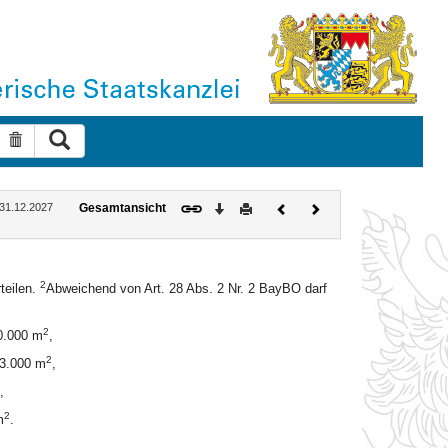
Suche ausführen
Suche zurücksetzen
Download
Drucken
Vorheriges
Nächstes
: 31.12.2027
Gesamtansicht
Dokument
Dokument
2
teilen.
Abweichend von Art. 28 Abs. 2 Nr. 2 BayBO darf
2
10.000 m
,
2
 3.000 m
,
,
2
m
.