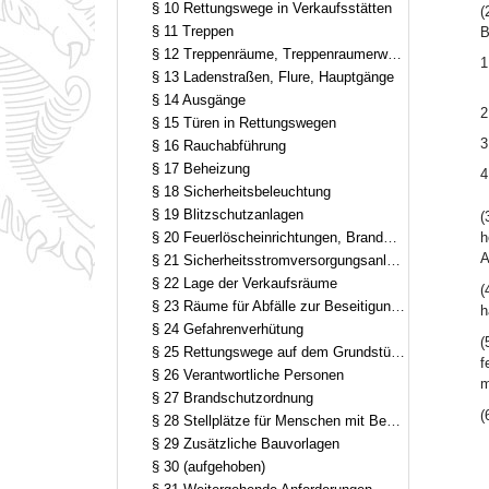
§ 10 Rettungswege in Verkaufsstätten
(
§ 11 Treppen
B
§ 12 Treppenräume, Treppenraumerweiterungen
1
§ 13 Ladenstraßen, Flure, Hauptgänge
§ 14 Ausgänge
2
§ 15 Türen in Rettungswegen
3
§ 16 Rauchabführung
§ 17 Beheizung
4
§ 18 Sicherheitsbeleuchtung
§ 19 Blitzschutzanlagen
(
§ 20 Feuerlöscheinrichtungen, Brandmeldeanlagen und Alarmierungseinrichtungen
h
A
§ 21 Sicherheitsstromversorgungsanlagen
§ 22 Lage der Verkaufsräume
(
§ 23 Räume für Abfälle zur Beseitigung und Verwertung
h
§ 24 Gefahrenverhütung
(
§ 25 Rettungswege auf dem Grundstück, Flächen für die Feuerwehr
f
§ 26 Verantwortliche Personen
m
§ 27 Brandschutzordnung
(
§ 28 Stellplätze für Menschen mit Behinderung
§ 29 Zusätzliche Bauvorlagen
§ 30 (aufgehoben)