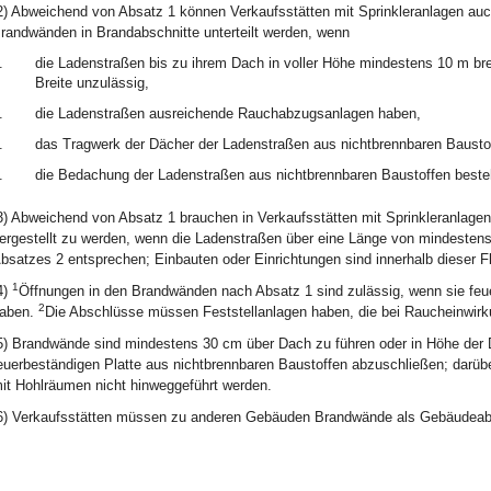
2) Abweichend von Absatz 1 können Verkaufsstätten mit Sprinkleranlagen au
randwänden in Brandabschnitte unterteilt werden, wenn
.
die Ladenstraßen bis zu ihrem Dach in voller Höhe mindestens 10 m brei
Breite unzulässig,
.
die Ladenstraßen ausreichende Rauchabzugsanlagen haben,
.
das Tragwerk der Dächer der Ladenstraßen aus nichtbrennbaren Bausto
.
die Bedachung der Ladenstraßen aus nichtbrennbaren Baustoffen beste
3) Abweichend von Absatz 1 brauchen in Verkaufsstätten mit Sprinkleranlag
ergestellt zu werden, wenn die Ladenstraßen über eine Länge von mindesten
bsatzes 2 entsprechen; Einbauten oder Einrichtungen sind innerhalb dieser F
1
4)
Öffnungen in den Brandwänden nach Absatz 1 sind zulässig, wenn sie feu
2
aben.
Die Abschlüsse müssen Feststellanlagen haben, die bei Raucheinwirku
5) Brandwände sind mindestens 30 cm über Dach zu führen oder in Höhe der 
euerbeständigen Platte aus nichtbrennbaren Baustoffen abzuschließen; darüb
it Hohlräumen nicht hinweggeführt werden.
6) Verkaufsstätten müssen zu anderen Gebäuden Brandwände als Gebäudeabs