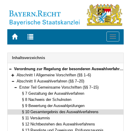
Zur
Zur
Toggle
Startseite
Trefferliste
navigati
von
der
BAYERN.RECHT
letzten
Navigation
Inhaltsverzeichnis
Suche
Verordnung zur Regelung der besonderen Auswahlverfahren für den Einstieg in der zweiten und dritten Qualifikationsebene im nichttechnischen Bereich der Leistungslaufbahn (Auswahlverfahrensordnung – AVfV) Vom 8. Februar 2000 (GVBl S. 48) BayRS 2038-3-1-2-F (§§ 1–21)
Bereich reduzieren
Abschnitt I Allgemeine Vorschriften (§§ 1–6)
Bereich erweitern
Abschnitt II Auswahlverfahren (§§ 7–20)
Bereich reduzieren
Erster Teil Gemeinsame Vorschriften (§§ 7–15)
Bereich reduzieren
§ 7 Gestaltung der Auswahlverfahren
§ 8 Nachweis der Schulnoten
§ 9 Bewertung der Auswahlprüfungen
§ 10 Gesamtergebnis des Auswahlverfahrens
§ 11 Versäumnis
§ 12 Nichtbestehen des Auswahlverfahrens
§ 13 Rangliste und Zuweisung, Prüfungszeugnis