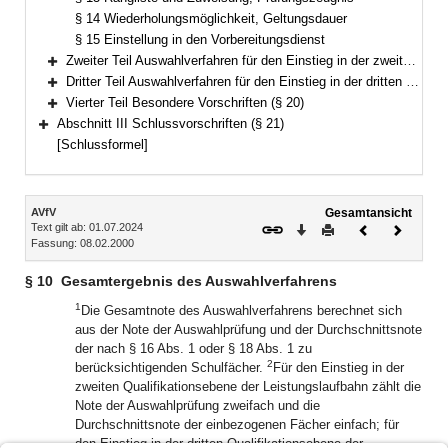
§ 14 Wiederholungsmöglichkeit, Geltungsdauer
§ 15 Einstellung in den Vorbereitungsdienst
Zweiter Teil Auswahlverfahren für den Einstieg in der zweiten Qualifikationsebene der Leistungslaufbahn (§§ 16–17)
Bereich erweitern
Dritter Teil Auswahlverfahren für den Einstieg in der dritten Qualifikationsebene der Leistungslaufbahn (§§ 18–19)
Bereich erweitern
Vierter Teil Besondere Vorschriften (§ 20)
Bereich erweitern
Abschnitt III Schlussvorschriften (§ 21)
Bereich erweitern
[Schlussformel]
Inhalt
AVfV
Gesamtansicht
Text gilt ab: 01.07.2024
Download
Drucken
Vorheriges
Nächste
Fassung: 08.02.2000
Dokument
Dokume
§ 10
Gesamtergebnis des Auswahlverfahrens
1
Die Gesamtnote des Auswahlverfahrens berechnet sich
aus der Note der Auswahlprüfung und der Durchschnittsnote
der nach § 16 Abs. 1 oder § 18 Abs. 1 zu
2
berücksichtigenden Schulfächer.
Für den Einstieg in der
zweiten Qualifikationsebene der Leistungslaufbahn zählt die
Note der Auswahlprüfung zweifach und die
Durchschnittsnote der einbezogenen Fächer einfach; für
den Einstieg in der dritten Qualifikationsebene der