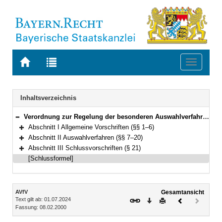
Zur
Zur
Toggle
Startseite
Trefferliste
navigati
von
der
BAYERN.RECHT
letzten
Navigation
Inhaltsverzeichnis
Suche
Verordnung zur Regelung der besonderen Auswahlverfahren für den Einstieg in der zweiten und dritten Qualifikationsebene im nichttechnischen Bereich der Leistungslaufbahn (Auswahlverfahrensordnung – AVfV) Vom 8. Februar 2000 (GVBl S. 48) BayRS 2038-3-1-2-F (§§ 1–21)
Bereich reduzieren
Abschnitt I Allgemeine Vorschriften (§§ 1–6)
Bereich erweitern
Abschnitt II Auswahlverfahren (§§ 7–20)
Bereich erweitern
Abschnitt III Schlussvorschriften (§ 21)
Bereich erweitern
[Schlussformel]
Inhalt
AVfV
Gesamtansicht
Text gilt ab: 01.07.2024
Download
Drucken
Vorheriges
Nächste
Fassung: 08.02.2000
Dokument
Dokume
(inaktiv)