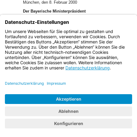
München, den 8. Februar 2000
Der Bayerische Ministerpräsident
Dr. Edmund Stoiber
Bayern.de
BayernPortal
Datenschutz
Impressum
Barrierefreiheit
Hilfe
Kontakt
Kontrastwechsel
Schriftgröße