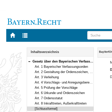
Zur
Zur
Startseite
Trefferliste
von
der
Navigation
BAYERN.RECHT
letzten
Inhalt
Inhaltsverzeichnis
BayVerfO
Suche
Gesetz über den Bayerischen Verfassungsorden (BayVerfOG) Vom 22. Oktober 2021 (GVBl. S. 598) BayRS 1132-5-S (Art. 1–8)
M
Bereich reduzieren
Art. 1 Bayerischer Verfassungsorden
D
Art. 2 Gestaltung der Ordenszeichen, Trageweise
D
Art. 3 Verleihung
Art. 4 Vorschlags- und Anregungsberechtigte
Art. 5 Prüfung der Vorschläge
Art. 6 Urkunde und Ordenszeichen
Art. 7 Ordensstatut
Art. 8 Inkrafttreten, Außerkrafttreten
[Schlussformel]