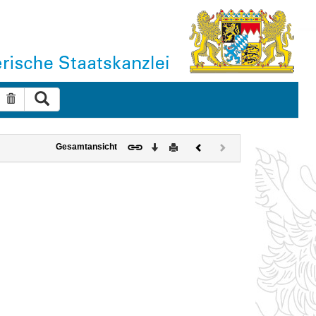
Suche ausführen
Suche zurücksetzen
Download
Drucken
Vorheriges
Nächstes
Gesamtansicht
Dokument
Dokument
(inaktiv)