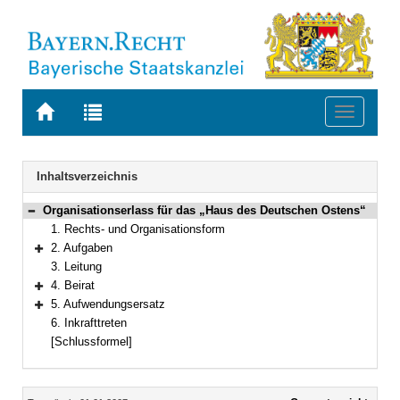
Zur
Zur
Toggle
Startseite
Trefferliste
navigati
von
der
BAYERN.RECHT
letzten
Navigation
Inhaltsverzeichnis
Suche
Organisationserlass für das „Haus des Deutschen Ostens“
Bereich reduzieren
1. Rechts- und Organisationsform
2. Aufgaben
Bereich erweitern
3. Leitung
4. Beirat
Bereich erweitern
5. Aufwendungsersatz
Bereich erweitern
6. Inkrafttreten
[Schlussformel]
Inhalt