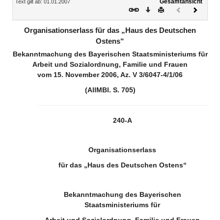
Gesamtansicht
Text gilt ab: 01.01.2007
Download
Drucken
Vorheriges
Nächste
Dokument
Dokume
(inaktiv)
Organisationserlass für das „Haus des Deutschen
Ostens“
Bekanntmachung des Bayerischen Staatsministeriums für
Arbeit und Sozialordnung, Familie und Frauen
vom 15. November 2006, Az. V 3/6047-4/1/06
(AllMBl. S. 705)
240-A
Organisationserlass
für das „Haus des Deutschen Ostens“
Bekanntmachung des Bayerischen
Staatsministeriums für