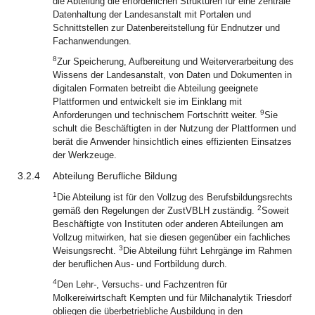
die Abteilung die erforderlichen Strukturen für eine zentrale
Datenhaltung der Landesanstalt mit Portalen und
Schnittstellen zur Datenbereitstellung für Endnutzer und
Fachanwendungen.
8
Zur Speicherung, Aufbereitung und Weiterverarbeitung des
Wissens der Landesanstalt, von Daten und Dokumenten in
digitalen Formaten betreibt die Abteilung geeignete
Plattformen und entwickelt sie im Einklang mit
9
Anforderungen und technischem Fortschritt weiter.
Sie
schult die Beschäftigten in der Nutzung der Plattformen und
berät die Anwender hinsichtlich eines effizienten Einsatzes
der Werkzeuge.
3.2.4
Abteilung Berufliche Bildung
1
Die Abteilung ist für den Vollzug des Berufsbildungsrechts
2
gemäß den Regelungen der ZustVBLH zuständig.
Soweit
Beschäftigte von Instituten oder anderen Abteilungen am
Vollzug mitwirken, hat sie diesen gegenüber ein fachliches
3
Weisungsrecht.
Die Abteilung führt Lehrgänge im Rahmen
der beruflichen Aus- und Fortbildung durch.
4
Den Lehr-, Versuchs- und Fachzentren für
Molkereiwirtschaft Kempten und für Milchanalytik Triesdorf
obliegen die überbetriebliche Ausbildung in den