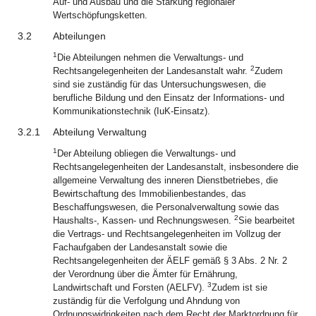
Auf- und Ausbau und die Stärkung regionaler
Wertschöpfungsketten.
3.2
Abteilungen
1
Die Abteilungen nehmen die Verwaltungs- und
2
Rechtsangelegenheiten der Landesanstalt wahr.
Zudem
sind sie zuständig für das Untersuchungswesen, die
berufliche Bildung und den Einsatz der Informations- und
Kommunikationstechnik (IuK-Einsatz).
3.2.1
Abteilung Verwaltung
1
Der Abteilung obliegen die Verwaltungs- und
Rechtsangelegenheiten der Landesanstalt, insbesondere die
allgemeine Verwaltung des inneren Dienstbetriebes, die
Bewirtschaftung des Immobilienbestandes, das
Beschaffungswesen, die Personalverwaltung sowie das
2
Haushalts-, Kassen- und Rechnungswesen.
Sie bearbeitet
die Vertrags- und Rechtsangelegenheiten im Vollzug der
Fachaufgaben der Landesanstalt sowie die
Rechtsangelegenheiten der ÄELF gemäß § 3 Abs. 2 Nr. 2
der Verordnung über die Ämter für Ernährung,
3
Landwirtschaft und Forsten (AELFV).
Zudem ist sie
zuständig für die Verfolgung und Ahndung von
Ordnungswidrigkeiten nach dem Recht der Marktordnung für