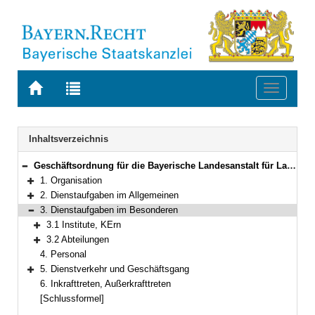
Zur
Zur
Toggle
Startseite
Trefferliste
navigati
von
der
BAYERN.RECHT
letzten
Navigation
Inhaltsverzeichnis
Suche
Geschäftsordnung für die Bayerische Landesanstalt für Landwirtschaft
Bereich reduzieren
1. Organisation
Bereich erweitern
2. Dienstaufgaben im Allgemeinen
Bereich erweitern
3. Dienstaufgaben im Besonderen
Bereich reduzieren
3.1 Institute, KErn
Bereich erweitern
3.2 Abteilungen
Bereich erweitern
4. Personal
5. Dienstverkehr und Geschäftsgang
Bereich erweitern
6. Inkrafttreten, Außerkrafttreten
[Schlussformel]