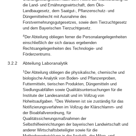
die Land- und Ernährungswirtschaft, dem Öko-
Landbaugesetz, dem Saatgut-, Pflanzenschutz- und
Düngemittelrecht mit Ausnahme des
Forstvermehrungsgutgesetzes, sowie dem Tierzuchtgesetz
und dem Bayerischen Tierzuchtgesetz.
4
Der Abteilung obliegen ferner die Personalangelegenheiten
einschließlich der sich daraus ergebenden
Rechtsangelegenheiten des Technologie- und
Förderzentrums.
3.2.2
Abteilung Laboranalytik
1
Der Abteilung obliegen die physikalische, chemische und
biologische Analytik von Boden- und Pflanzenproben,
Futtermitteln, tierischen Produkten, Düngemitteln und
Siedlungsabfällen sowie Qualitätsuntersuchungen für die
Institute der Landesanstalt und im Vollzug von
2
Hoheitsaufgaben.
Des Weiteren ist sie zuständig für das
Notifizierungsverfahren im Vollzug der Klärschlamm- und
der Bioabfallverordnung, für
Qualitätssicherungsmaßnahmen der
Selbsthilfeeinrichtungen der bayerischen Landwirtschaft und
anderer Wirtschaftsbeteiligter sowie für die
Methodenentwicklung in der Analytik, der Mikro- und