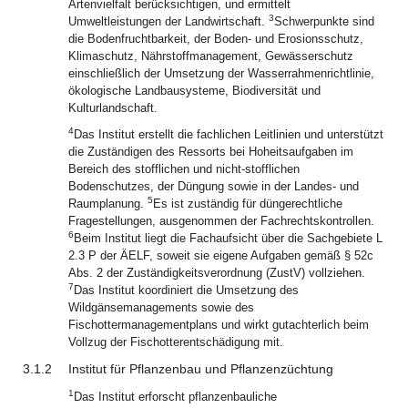
Artenvielfalt berücksichtigen, und ermittelt
3
Umweltleistungen der Landwirtschaft.
Schwerpunkte sind
die Bodenfruchtbarkeit, der Boden- und Erosionsschutz,
Klimaschutz, Nährstoffmanagement, Gewässerschutz
einschließlich der Umsetzung der Wasserrahmenrichtlinie,
ökologische Landbausysteme, Biodiversität und
Kulturlandschaft.
4
Das Institut erstellt die fachlichen Leitlinien und unterstützt
die Zuständigen des Ressorts bei Hoheitsaufgaben im
Bereich des stofflichen und nicht-stofflichen
Bodenschutzes, der Düngung sowie in der Landes- und
5
Raumplanung.
Es ist zuständig für düngerechtliche
Fragestellungen, ausgenommen der Fachrechtskontrollen.
6
Beim Institut liegt die Fachaufsicht über die Sachgebiete L
2.3 P der ÄELF, soweit sie eigene Aufgaben gemäß § 52c
Abs. 2 der Zuständigkeitsverordnung (ZustV) vollziehen.
7
Das Institut koordiniert die Umsetzung des
Wildgänsemanagements sowie des
Fischottermanagementplans und wirkt gutachterlich beim
Vollzug der Fischotterentschädigung mit.
3.1.2
Institut für Pflanzenbau und Pflanzenzüchtung
1
Das Institut erforscht pflanzenbauliche