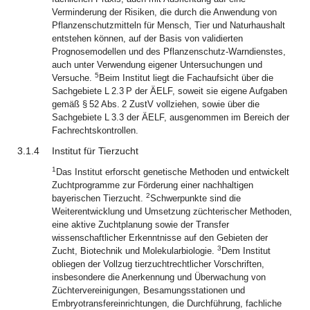
Verminderung der Risiken, die durch die Anwendung von
Pflanzenschutzmitteln für Mensch, Tier und Naturhaushalt
entstehen können, auf der Basis von validierten
Prognosemodellen und des Pflanzenschutz-Warndienstes,
auch unter Verwendung eigener Untersuchungen und
5
Versuche.
Beim Institut liegt die Fachaufsicht über die
Sachgebiete L 2.3 P der ÄELF, soweit sie eigene Aufgaben
gemäß § 52 Abs. 2 ZustV vollziehen, sowie über die
Sachgebiete L 3.3 der ÄELF, ausgenommen im Bereich der
Fachrechtskontrollen.
3.1.4
Institut für Tierzucht
1
Das Institut erforscht genetische Methoden und entwickelt
Zuchtprogramme zur Förderung einer nachhaltigen
2
bayerischen Tierzucht.
Schwerpunkte sind die
Weiterentwicklung und Umsetzung züchterischer Methoden,
eine aktive Zuchtplanung sowie der Transfer
wissenschaftlicher Erkenntnisse auf den Gebieten der
3
Zucht, Biotechnik und Molekularbiologie.
Dem Institut
obliegen der Vollzug tierzuchtrechtlicher Vorschriften,
insbesondere die Anerkennung und Überwachung von
Züchtervereinigungen, Besamungsstationen und
Embryotransfereinrichtungen, die Durchführung, fachliche