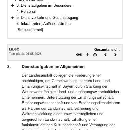
Bereich erweitern
3. Dienstaufgaben im Besonderen
Bereich erweitern
4. Personal
5. Dienstverkehr und Geschäftsgang
Bereich erweitern
6. Inkrafttreten, Außerkrafttreten
[Schlussformel]
Inhalt
LfLGO
Gesamtansicht
Text gilt ab: 01.05.2026
Download
Drucken
Vorheriges
Nächste
Dokument
Dokume
2.
Dienstaufgaben im Allgemeinen
Der Landesanstalt obliegen die Förderung einer
nachhaltigen, am Gemeinwohl orientierten Land- und
Ernährungswirtschaft in Bayern durch Stärkung der
Wettbewerbsfähigkeit land- und ernährungswirtschaftlicher
Unternehmen, Unterstützung der Ernährungswirtschaft,
Ernährungswissenschaft und von Ernährungsdienstleistern
als Partner der Landwirtschaft, Sicherung und
Weiterentwicklung einer umweltverträglichen und
tiergerechten Landwirtschaft, Erhaltung einer
funktionstüchtigen Kulturlandschaft und Versorgung der