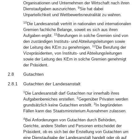
Organisationen und Unternehmen der Wirtschaft nach ihren
9
Dienstaufgaben auszurichten.
Sie hat dabei
Unparteilichkeit und Wettbewerbsneutralität zu wahren.
10
Die Landesanstalt vertritt in nationalen und internationalen
Gremien fachliche Belange, soweit es sich aus ihren
11
Aufgaben ergibt.
Berufungen in solche Gremien sind von
den zuständigen Instituts- und Abteilungsleitungen sowie
12
der Leitung des KErn zu genehmigen.
Die Berufung der
Vizepräsidenten, von Instituts- und Abteilungsleitungen
sowie der Leitung des KErn in solche Gremien genehmigt
der Präsident.
2.8
Gutachten
2.8.1
Gutachten der Landesanstalt
1
Die Landesanstalt darf Gutachten nur innerhalb ihres
2
Aufgabenbereiches erstellen.
Gegenüber Privaten werden
3
grundsätzlich keine Gutachten erstellt.
In begründeten
Fällen kann das Staatsministerium Ausnahmen zulassen.
4
Bei Anforderungen von Gutachten durch Behörden,
Gerichte, andere Stellen und Personen entscheidet der
Präsident, ob es sich bei der Erstellung von Gutachten um
eine Dienstaufgabe der Landesanstalt handelt oder ob auf