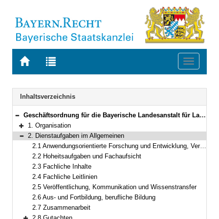
Zur
Zur
Toggle
Startseite
Trefferliste
navigati
von
der
BAYERN.RECHT
letzten
Navigation
Inhaltsverzeichnis
Suche
Geschäftsordnung für die Bayerische Landesanstalt für Landwirtschaft
Bereich reduzieren
1. Organisation
Bereich erweitern
2. Dienstaufgaben im Allgemeinen
Bereich reduzieren
2.1 Anwendungsorientierte Forschung und Entwicklung, Versuche
2.2 Hoheitsaufgaben und Fachaufsicht
2.3 Fachliche Inhalte
2.4 Fachliche Leitlinien
2.5 Veröffentlichung, Kommunikation und Wissenstransfer
2.6 Aus- und Fortbildung, berufliche Bildung
2.7 Zusammenarbeit
2.8 Gutachten