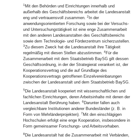
1
Mit den Behörden und Einrichtungen innerhalb und
außerhalb des Geschäftsbereichs arbeitet die Landesanstalt
2
eng und vertrauensvoll zusammen.
In der
anwendungsorientierten Forschung sowie bei der Versuchs-
und Untersuchungstätigkeit ist eine enge Zusammenarbeit
mit den anderen Landesanstalten des Geschäftsbereichs
sowie dem Technologie- und Förderzentrum sicherzustellen.
3
Zu diesem Zweck hat die Landesanstalt ihre Tätigkeit
4
regelmäßig mit diesen Stellen abzustimmen.
Für die
Zusammenarbeit mit dem Staatsbetrieb BaySG gilt dessen
Geschäftsordnung, in der der Strategierat verankert ist, der
Kooperationsvertrag und die auf Grundlage des
Kooperationsvertrags getroffenen Einzelvereinbarungen
zwischen der Landesanstalt und dem Staatsbetrieb BaySG.
5
Die Landesanstalt kooperiert mit wissenschaftlichen und
fachlichen Einrichtungen, deren Arbeitsinhalte mit denen der
6
Landesanstalt Berührung haben.
Darunter fallen auch
vergleichbare Institutionen anderer Bundesländer (z. B. in
7
Form von Mehrländerprojekten).
Mit den einschlägigen
Hochschulen erfolgt eine enge Kooperation, insbesondere in
Form gemeinsamer Forschungs- und Arbeitsvorhaben.
8
Die Landesanstalt hat die Zusammenarbeit mit Verbänden,