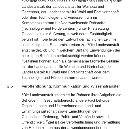
Vor dem förmlichen Erlass einer fachlichen Leitlinie gibt die
Landesanstalt der Landesanstalt für Weinbau und
Gartenbau, der Landesanstalt für Wald und Forstwirtschaft
oder dem Technologie- und Förderzentrum im
Kompetenzzentrum für Nachwachsende Rohstoffe
(Technologie- und Förderzentrum) unter Fristsetzung
Gelegenheit zur Äußerung, soweit deren Zuständigkeit
5
berührt ist.
Sie leitet den Entwurf der fachlichen Leitlinie
6
gleichzeitig dem Staatsministerium zu.
Die Landesanstalt
entscheidet, ob und in welchem Umfang Einwendungen der
beteiligten Behörden berücksichtigt werden können.
7
Leitlinien können auch als gemeinsame fachliche Leitlinie
mit der Landesanstalt für Weinbau und Gartenbau, der
Landesanstalt für Wald und Forstwirtschaft oder dem
Technologie- und Förderzentrum erlassen werden.
2.5
Veröffentlichung, Kommunikation und Wissenstransfer
1
Die Landesanstalt informiert im Rahmen ihrer Aufgaben die
Behörden im Geschäftsbereich, andere Fachbehörden,
Organisationen und Unternehmen der Land- und
Ernährungswirtschaft sowie Einrichtungen der
Gesundheitsförderung, Politik und Verbände sowie die
2
Öffentlichkeit.
Ziel ist die Veröffentlichung und Vermittlung
von Erkenntnissen aus der anwendungsorientierten